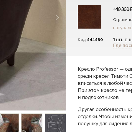
140 300 
Ограниче
натураль
1 шт. в 
Код
444480
Где пос
Кресло Professor — о
среди кресел Тимоти 
вписаться в любой час
При этом кресло не т
и подлокотников.
Другая особенность к
отделки. Чтобы измен
подушку для сидения л