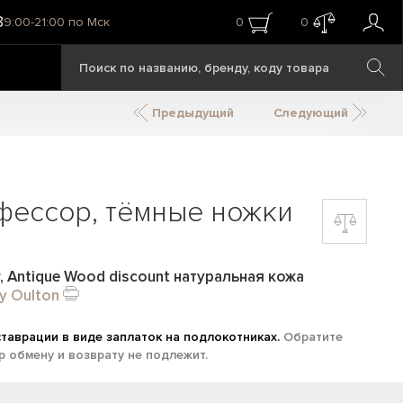
8
9:00-21:00 по Мск
0
0
Предыдущий
Следующий
фессор, тёмные ножки
r, Antique Wood discount натуральная кожа
y Oulton
таврации в виде заплаток на подлокотниках.
Обратите
р обмену и возврату не подлежит.