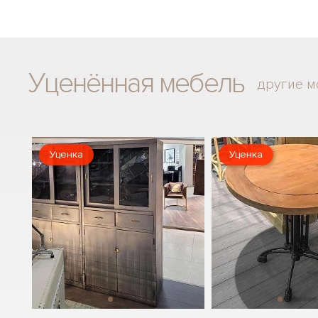
Уценённая мебель
другие м
Уценка
Уценка