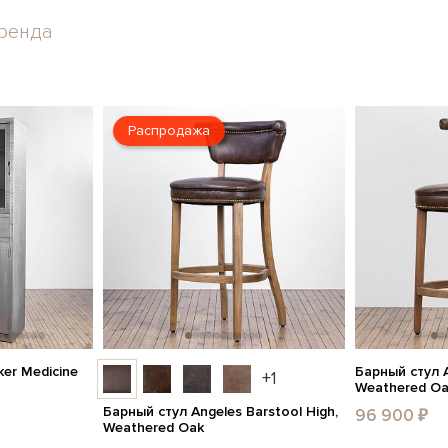
ренда
Распродажа
er Medicine
Барный стул A
+1
Weathered O
Барный стул Angeles Barstool High,
96 900 ₽
Weathered Oak