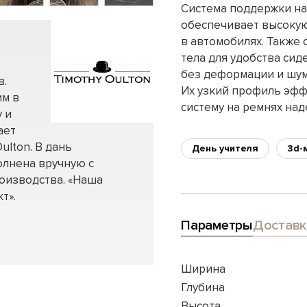
Система поддержки на
обеспечивает высокую
в автомобилях. Также 
тела для удобства си
без деформации и шум
в.
Их узкий профиль эфф
им в
систему на ремнях на
 и
ает
ulton. В дань
День учителя
3d-
олнена вручную с
оизводства. «Наша
т».
Параметры
Доставк
Ширина
Глубина
Высота