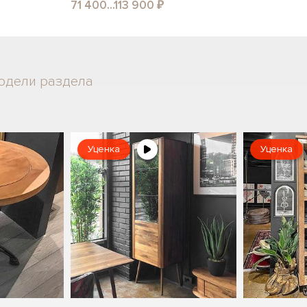
71 400...113 900 ₽
одели раздела
Уценка
Уценка