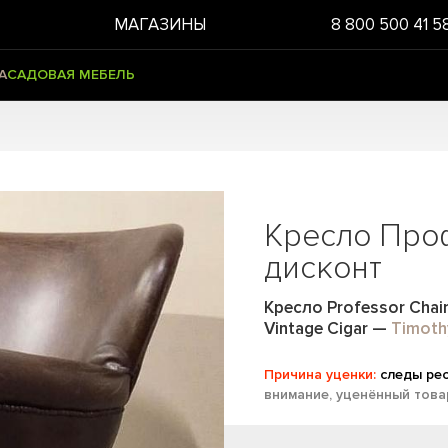
МАГАЗИНЫ
8 800 500 41 5
А
САДОВАЯ МЕБЕЛЬ
Кресло Про
дисконт
Кресло Professor Chai
Vintage Cigar
—
Timoth
Причина уценки:
следы рес
внимание, уценённый това