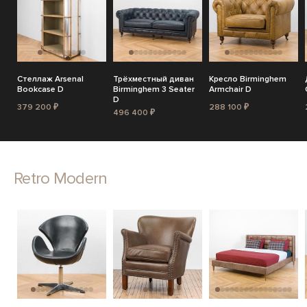
Стеллаж Arsenal
Трёхместный диван
Кресло Birminghem
Bookcase D
Birminghem 3 Seater
Armchair D
D
379 200 ₽
288 100 ₽
496 400 ₽
Retro Modern