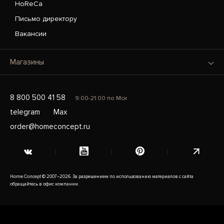
HoReCa
Письмо директору
Вакансии
Магазины
8 800 500 41 58
9:00-21:00 по Мск
telegram
Max
order@homeconcept.ru
Home Concept © 2007–2026. За разрешением по использованию материалов с сайта
обращайтесь в офис компании.