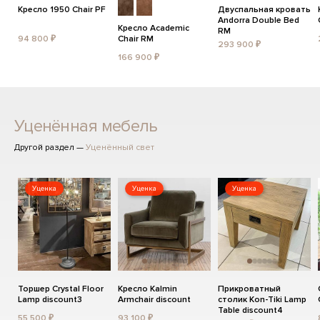
Кресло 1950 Chair PF
Двуспальная кровать
Andorra Double Bed
Кресло Academic
RM
94 800 ₽
Chair RM
293 900 ₽
166 900 ₽
Уценённая мебель
Другой раздел —
Уценённый свет
Уценка
Уценка
Уценка
Торшер Crystal Floor
Кресло Kalmin
Прикроватный
Lamp discount3
Armchair discount
столик Kon-Tiki Lamp
Table discount4
55 500 ₽
93 100 ₽