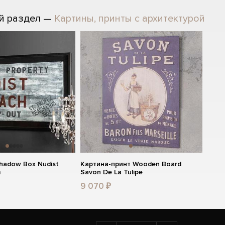
й раздел —
Картины, принты с архитектурой
hadow Box Nudist
Картина-принт Wooden Board
m
Savon De La Tulipe
9 070 ₽