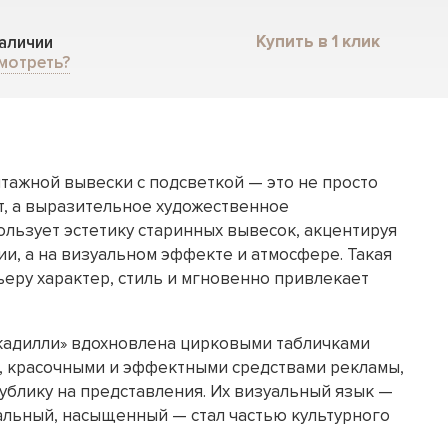
Купить в 1 клик
наличии
мотреть?
нтажной вывески с подсветкой — это не просто
, а выразительное художественное
ользует эстетику старинных вывесок, акцентируя
и, а на визуальном эффекте и атмосфере. Такая
ьеру характер, стиль и мгновенно привлекает
кадилли» вдохновлена цирковыми табличками
и, красочными и эффектными средствами рекламы,
ублику на представления. Их визуальный язык —
альный, насыщенный — стал частью культурного