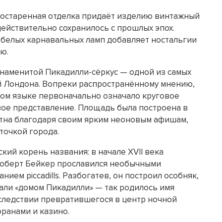
 состаренная отделка придаёт изделию винтажный
действительно сохранилось с прошлых эпох.
8 белых карнавальных ламп добавляет ностальгии
ю.
знаменитой Пикадилли-сёркус — одной из самых
 Лондона. Вопреки распространённому мнению,
ском языке первоначально означало круговое
вое представление. Площадь была построена в
естна благодаря своим ярким неоновым афишам,
точкой города.
кий корень названия: в начале XVII века
Роберт Бейкер прославился необычными
ием piccadills. Разбогатев, он построил особняк,
али «домом Пикадилли» — так родилось имя
следствии превратившегося в центр ночной
оранами и казино.