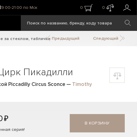
8
9:00-21:00 по Мск
0
0
Предыдущий
Следующий
е за стеклом, таблички
 Цирк Пикадилли
й Piccadilly Circus Sconce
—
Timothy
0 ₽
В КОРЗИНУ
нная серия!