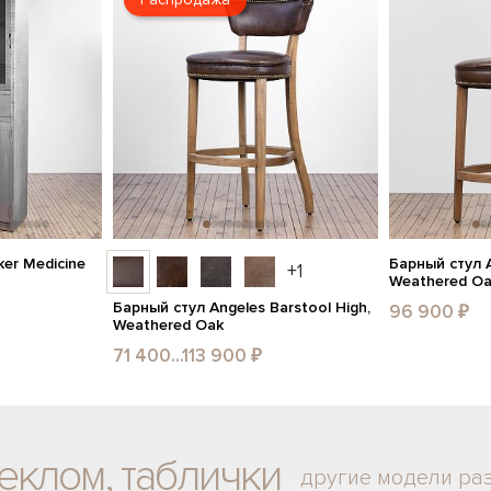
er Medicine
Барный стул A
+1
Weathered O
Барный стул Angeles Barstool High,
96 900 ₽
Weathered Oak
71 400...113 900 ₽
теклом, таблички
другие модели ра