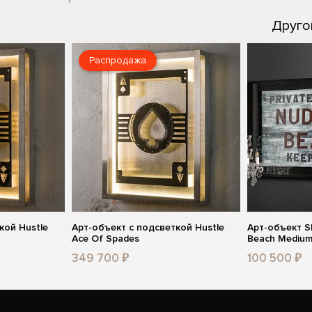
Друго
Распродажа
кой Hustle
Арт-объект с подсветкой Hustle
Арт-объект S
Ace Of Spades
Beach Mediu
349 700 ₽
100 500 ₽