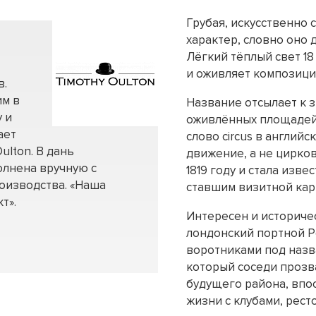
Грубая, искусственно
характер, словно оно 
Лёгкий тёплый свет 1
и оживляет композици
в.
им в
Название отсылает к 
 и
оживлённых площадей
ает
слово circus в англий
ulton. В дань
движение, а не цирко
олнена вручную с
1819 году и стала изв
оизводства. «Наша
ставшим визитной кар
т».
Интересен и историчес
лондонский портной 
воротниками под назван
который соседи прозв
будущего района, впо
жизни с клубами, рест