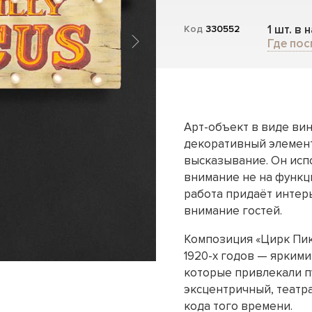
1 шт. в 
Код
330552
Где пос
Арт-объект в виде ви
декоративный элемент
высказывание. Он исп
внимание не на функци
работа придаёт интер
внимание гостей.
Композиция «Цирк Пи
1920-х годов — ярким
которые привлекали п
эксцентричный, театр
кода того времени.