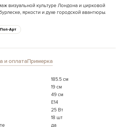
маж визуальной культуре Лондона и цирковой
бурлеске, яркости и духе городской авантюры.
Поп-Арт
а и оплата
Примерка
185.5 см
19 см
49 см
E14
25 Вт
18 шт
те
да