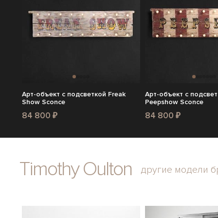
Арт-объект с подсветкой Freak
Арт-объект с подсве
Show Sconce
Peepshow Sconce
84 800 ₽
84 800 ₽
Timothy Oulton
другие модели б