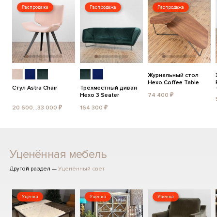
Распродажа
Распродажа
Распродажа
Журнальный стол
Hexo Coffee Table
Стул Astra Chair
Трёхместный диван
Hexo 3 Seater
74 400 ₽
20 600...33 000 ₽
164 300 ₽
Уценённая мебель
Другой раздел —
Уценённый свет
Уценка
Уценка
Уценка