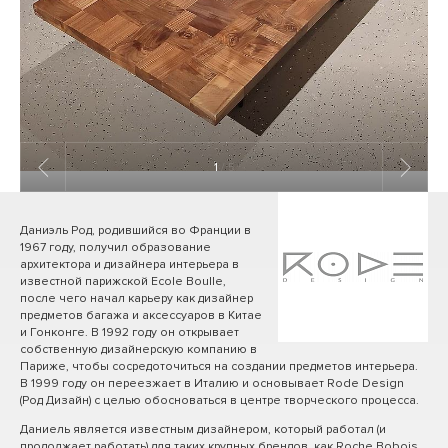
1
/ 5
Даниэль Род, родившийся во Франции в
1967 году, получил образование
архитектора и дизайнера интерьера в
известной парижской Ecole Boulle,
после чего начал карьеру как дизайнер
предметов багажа и аксессуаров в Китае
и Гонконге. В 1992 году он открывает
собственную дизайнерскую компанию в
Париже, чтобы сосредоточиться на создании предметов интерьера.
В 1999 году он переезжает в Италию и основывает Rode Design
(Род Дизайн) с целью обосноваться в центре творческого процесса.
Даниель является известным дизайнером, который работал (и
продолжает работать) для таких крупных брендов, как Roche Bobois,