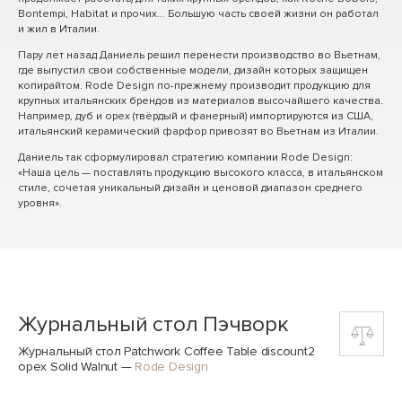
Bontempi, Habitat и прочих... Большую часть своей жизни он работал
и жил в Италии.
Пару лет назад Даниель решил перенести производство во Вьетнам,
где выпустил свои собственные модели, дизайн которых защищен
копирайтом. Rode Design по-прежнему производит продукцию для
крупных итальянских брендов из материалов высочайшего качества.
Например, дуб и орех (твёрдый и фанерный) импортируются из США,
итальянский керамический фарфор привозят во Вьетнам из Италии.
Даниель так сформулировал стратегию компании Rode Design:
«Наша цель — поставлять продукцию высокого класса, в итальянском
стиле, сочетая уникальный дизайн и ценовой диапазон среднего
уровня».
Журнальный стол Пэчворк
Журнальный стол Patchwork Coffee Table discount2
орех Solid Walnut
—
Rode Design