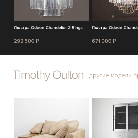
Люстра Odeon Chandelier 3 Rings
Люстра Odeon Chandel
292 500 ₽
671 000 ₽
Timothy Oulton
другие модели б