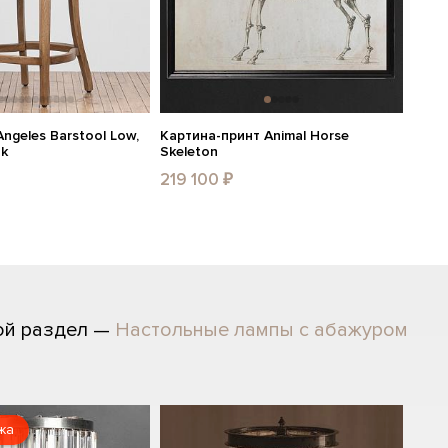
ngeles Barstool Low,
Картина-принт Animal Horse
ak
Skeleton
219 100 ₽
ой раздел —
Настольные лампы с абажуром
жа