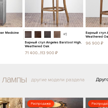
er Medicine
Барный стул A
+1
Weathered O
Барный стул Angeles Barstool High,
96 900 ₽
Weathered Oak
71 400...113 900 ₽
 лампы
Друг
другие модели раздела
Распродажа
Распрода