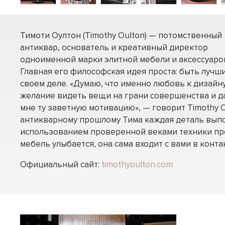
Тимоти Оултон (Timothy Oulton) — потомственный
антиквар, основатель и креативный директор
одноименной марки элитной мебели и аксессуаро
Главная его философская идея проста: быть лучш
своем деле. «Думаю, что именно любовь к дизайну
желание видеть вещи на грани совершенства и д
мне ту заветную мотивацию», — говорит Timothy O
антикварному прошлому Тима каждая деталь вып
использованием проверенной веками техники пр
мебель улыбается, она сама входит с вами в контак
Официальный сайт:
timothyoulton.com