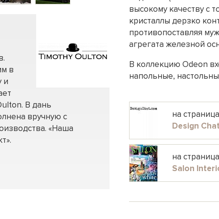
высокому качеству с 
кристаллы дерзко кон
противопоставляя муж
агрегата железной ос
в.
В коллекцию Odeon вх
им в
напольные, настольны
 и
ает
ulton. В дань
на страниц
олнена вручную с
Design Cha
оизводства. «Наша
т».
на страниц
Salon Interi