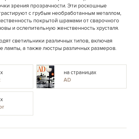
точки зрения прозрачности. Эти роскошные
трастируют с грубым необработанным металлом,
ественность покрытой шрамами от сварочного
новы и ослепительную женственность хрусталя.
одят светильники различных типов, включая
е лампы, а также люстры различных размеров.
ах
на страницах
t
AD
ах
or