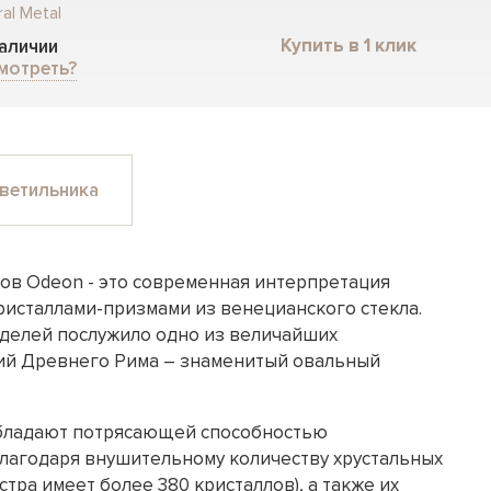
al Metal
Купить в 1 клик
наличии
мотреть?
ветильника
ов Odeon - это современная интерпретация
кристаллами-призмами из венецианского стекла.
делей послужило одно из величайших
ий Древнего Рима – знаменитый овальный
бладают потрясающей способностью
благодаря внушительному количеству хрустальных
тра имеет более 380 кристаллов), а также их