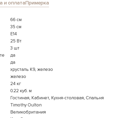
а и оплата
Примерка
66 см
35 см
E14
25 Вт
3 шт
те
да
да
хрусталь K9, железо
железо
24 кг
0.22 куб. м
Гостиная, Кабинет, Кухня-столовая, Спальня
Timothy Oulton
Великобритания