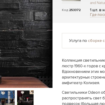
and Natur
1 шт. в 
Код
253372
Где пос
Услуга по
сборке с
Коллекция светильник
люстр 1960-х годов с 
Вдохновением этих мо
архитектурных строен
амфитеатр Колизея.
Светильники Odeon о
распространять свет 
подвесок (большая люс