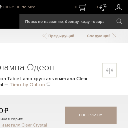
8
9:00-21:00 по Мск
0
0
Предыдущий
Следующий
 лампа Одеон
n Table Lamp хрусталь и металл Clear
al
—
Timothy Oulton
0 ₽
В КОРЗИНУ
нная серия!
 и металл Clear Crystal