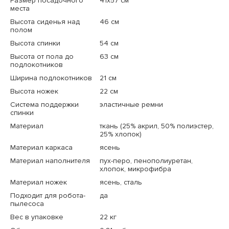
Размер посадочного
41x57 см
места
Высота сиденья над
46 см
полом
Высота спинки
54 см
Высота от пола до
63 см
подлокотников
Ширина подлокотников
21 см
Высота ножек
22 см
Система поддержки
эластичные ремни
спинки
Материал
ткань (25% акрил, 50% полиэстер,
25% хлопок)
Материал каркаса
ясень
Материал наполнителя
пух-перо, пенополиуретан,
хлопок, микрофибра
Материал ножек
ясень, сталь
Подходит для робота-
да
пылесоса
Вес в упаковке
22 кг