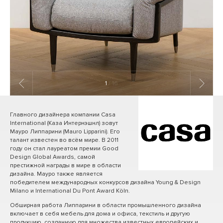
1
/ 16
Главного дизайнера компании Casa
International (Каза Интернэшнл) зовут
Мауро Липпарини (Mauro Lipparini). Его
талант известен во всём мире. В 2011
году он стал лауреатом премии Good
Design Global Awards, самой
престижной награды в мире в области
дизайна. Мауро также является
победителем международных конкурсов дизайна Young & Design
Milano и International Du Pont Award Köln.
Обширная работа Липпарини в области промышленного дизайна
включает в себя мебель для дома и офиса, текстиль и другую
продукцию, созданную для множества известных европейских и