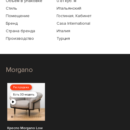
Объем в упаковке
0.81 куб. м
Стиль
Итальянский
Помещение
Гостиная, Кабинет
Бренд
Casa International
Страна бренда
Италия
Производство
Турция
Morgano
Распродажа
Есть 3D-модель
Кресло Morgano Low