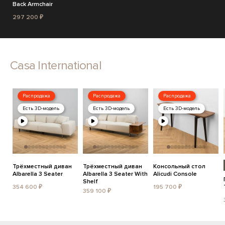
Back Armchair
297 200 ₽
Casa International
Распродажа
Распродажа
Распродажа
Есть 3D-модель
Есть 3D-модель
Есть 3D-модель
Трёхместный диван
Трёхместный диван
Консольный стол
Albarella 3 Seater
Albarella 3 Seater With
Alicudi Console
Shelf
354 600 ₽
195 700 ₽
359 100 ₽