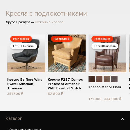
Кресла с подлокотниками
Другой раздел —
Кожаные кресла
Распродажа
Распродажа
Распродажа
Есть 3D-модель
Есть 3D-модель
Кресло Belfiore Wing
Кресло F287 Comoc
Swivel Armchair,
Professor Armchair
Кресло Manor Chair
Titanium
With Baseball Stitch
351 300 ₽
52 800 ₽
171 000...334 900 ₽
Каталог
Каталог товаров