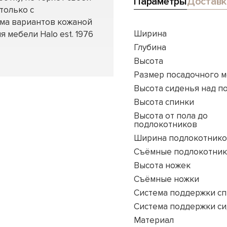
Параметры
Доставк
только с
мма вариантов кожаной
Ширина
я мебели Halo est. 1976
Глубина
Высота
Размер посадочного м
Высота сиденья над п
Высота спинки
Высота от пола до
подлокотников
Ширина подлокотник
Съёмные подлокотни
Высота ножек
Съёмные ножки
Система поддержки с
Система поддержки с
Материал