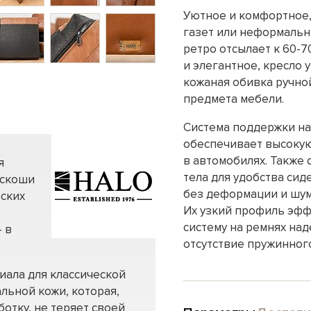
Уютное и комфортное,
газет или неформальны
ретро отсылает к 60-
и элегантное, кресло 
кожаная обивка ручно
предмета мебели.
Система поддержки на
обеспечивает высокую
в автомобилях. Также 
я
тела для удобства си
оскоши
без деформации и шум
еских
Их узкий профиль эфф
систему на ремнях на
 в
отсутствие пружинного
иала для классической
льной кожи, которая,
отку, не теряет своей