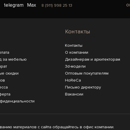
o
telegram
Max
8 (911) 998 25 13
Контакты
Контакты
плата
О компании
д за мебелью
Дизайнерам и архитекторам
врат
3d-модели
ые скидки
Оптовым покупателям
ров
HoReCa
есса
Письмо директору
ферта
Вакансии
нфиденциальности
анию материалов с сайта обращайтесь в офис компании.