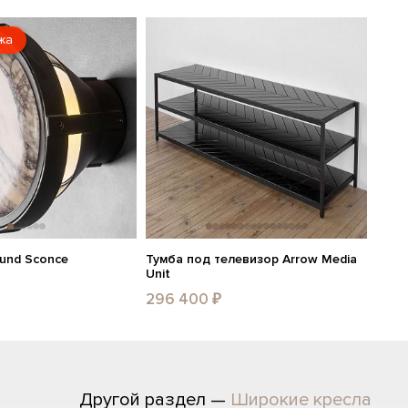
жа
ound Sconce
Тумба под телевизор Arrow Media
Unit
296 400 ₽
Другой раздел —
Широкие кресла