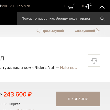
8
9:00-21:00 по Мск
0
0
Предыдущий
Следующий
бл
натуральная кожа Riders Nut
—
Halo est.
243 600 ₽
₽
В КОРЗИНУ
нная серия!