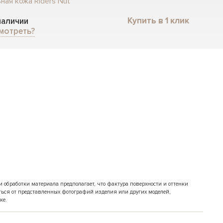
ная кожа Riders Nut
Купить в 1 клик
 наличии
мотреть?
обработки материала предполагает, что фактура поверхности и оттенки
ться от представленных фотографий изделия или других моделей,
ке.