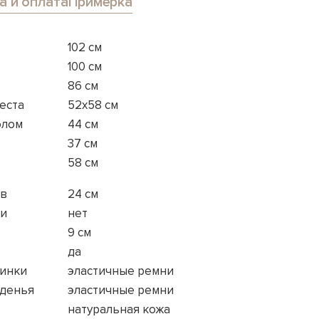
а и оплата
Примерка
102 см
100 см
86 см
еста
52x58 см
олом
44 см
37 см
58 см
ов
24 см
ки
нет
9 см
да
пинки
эластичные ремни
иденья
эластичные ремни
натуральная кожа