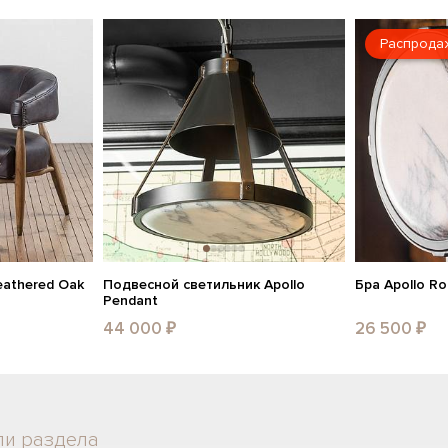
Распрода
eathered Oak
Подвесной светильник Apollo
Бра Apollo R
Pendant
44 000 ₽
26 500 ₽
ли раздела