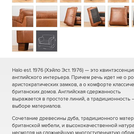
Halo est. 1976 (Хэйло Эст. 1976) — это квинтэссенци
английского интерьера. Причем речь идет не о р
аристократических замков, а о комфорте классич
британских домов. Английская сдержанность
выражается в простоте линий, а традиционность –
выборе материалов.
Сочетание древесины дуба, традиционного матер
британской мебели, и высококачественной натура
несмотря на сложнейшую многоступенчатую обраб