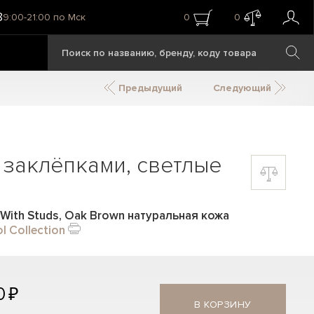
8
9:00-21:00 по Мск
0
0
Предыдущий
Следующий
 заклёпками, светлые
r With Studs, Oak Brown натуральная кожа
l Collection
0 ₽
В КОРЗИНУ