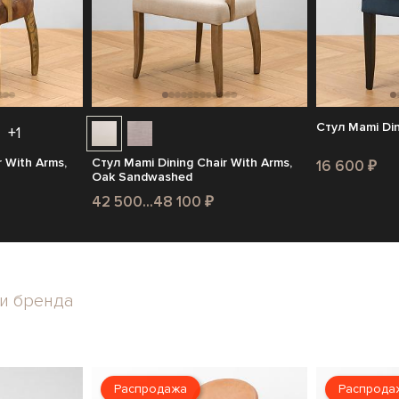
Стул Mami Din
+1
 With Arms,
Стул Mami Dining Chair With Arms,
16 600 ₽
Oak Sandwashed
42 500...48 100 ₽
и бренда
Распродажа
Распрода