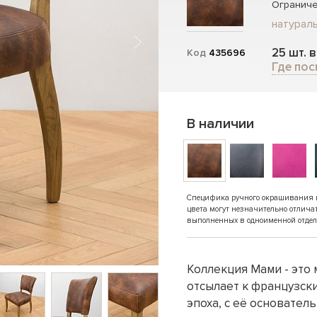
Ограниче
натурал
25 шт. 
Код
435696
Где пос
В наличии
Специфика ручного окрашивания и 
цвета могут незначительно отлича
выполненных в одноименной отдел
Коллекция Мами - это 
отсылает к французск
эпоха, с её основател