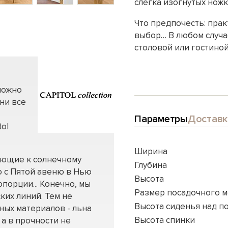
слегка изогнутых ножк
Что предпочесть: пра
выбор… В любом случае
столовой или гостиной
можно
ни все
Параметры
Доставк
tol
Ширина
лающие к солнечному
Глубина
 с Пятой авеню в Нью
Высота
порции... Конечно, мы
Размер посадочного м
ких линий. Тем не
Высота сиденья над п
ных материалов - льна
Высота спинки
 а в прочности не