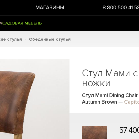
МАГАЗИНЫ
8 800 500 41 5
А
САДОВАЯ МЕБЕЛЬ
ие стулья
Обеденные стулья
Стул Мами с
ножки
Стул Mami Dining Chai
Autumn Brown
—
Capito
57 40