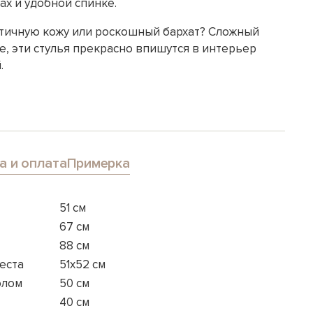
ах и удобной спинке.
ктичную кожу или роскошный бархат? Сложный
, эти стулья прекрасно впишутся в интерьер
.
а и оплата
Примерка
51 см
67 см
88 см
еста
51x52 см
олом
50 см
40 см