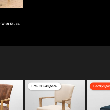
 With Studs,
Есть 3D-модель
Распрода