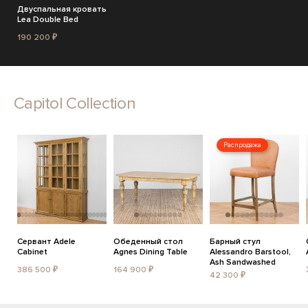
Двуспальная кровать
Lea Double Bed
190 200 ₽
Capitol Collection
Распродажа
Сервант Adele
Обеденный стол
Барный стул
Cabinet
Agnes Dining Table
Alessandro Barstool,
Ash Sandwashed
386 500 ₽
164 900 ₽
42 300 ₽