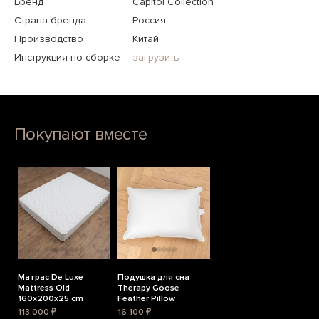
Бренд
Capitol Collection
Страна бренда
Россия
Производство
Китай
Инструкция по сборке
загрузить
Покупают вместе
Матрас De Luxe
Подушка для сна
Mattress Old
Therapy Goose
160x200x25 cm
Feather Pillow
113 000 ₽
16 100 ₽