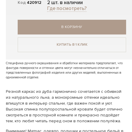
2 шт. в наличии
Код
420912
Где посмотреть?
В КОРЗИНУ
КУПИТЬ В 1 КЛИК
Специфика ручного окрашивания и обработки материала предполагает, что
фактура поверхности и оттенки цвета могут незначительно отличаться от
представленных фотографий изделия или других моделей, выполненных в
одноименной отделке.
Резной каркас из дуба гармонично сочетается с обивкой
из натурального льна, а монохромные оттенки идеально
впишутся в интерьер спальни, где важен покой и уют.
Высокая спинка полутороспальной кровати будет отлично
смотреться в просторной комнате и прекрасно подойдет
тем, кто любит читать перед сном в положении полулёжа.
Внимание! Матрас, одеяло, подушки и постельное бельё в