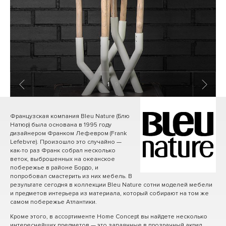
1
/ 9
Французская компания Bleu Nature (Блю
Натюр) была основана в 1995 году
дизайнером Франком Лефевром (Frank
Lefebvre). Произошло это случайно —
как-то раз Франк собрал несколько
веток, выброшенных на океанское
побережье в районе Бордо, и
попробовал смастерить из них мебель. В
результате сегодня в коллекции Bleu Nature сотни моделей мебели
и предметов интерьера из материала, который собирают на том же
самом побережье Атлантики.
Кроме этого, в ассортименте Home Concept вы найдете несколько
интереснейших предметов — это запаянные в прозрачный акрил