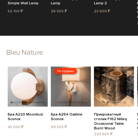
Simple Wall Lamp
Lamp
Lamp 2
52 100 ₽
26 500 ₽
23 600 ₽
Bleu Nature
Распродажа
Бра A220 Moonbud
Бра A264 Oakline
Прикроватный
Sconce
Sconce
столик F162 Nilleq
Occasional Table,
45 500 ₽
69 500 ₽
Burnt Wood
223 600 ₽