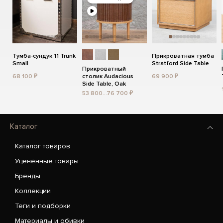
Тумба-сундук 11 Trunk
Прикроватная тумба
Small
Stratford Side Table
Прикроватный
68 100 ₽
столик Audacious
69 900 ₽
Side Table, Oak
53 800...76 700 ₽
Каталог
Каталог товаров
Уценённые товары
Бренды
Коллекции
Теги и подборки
Материалы и обивки