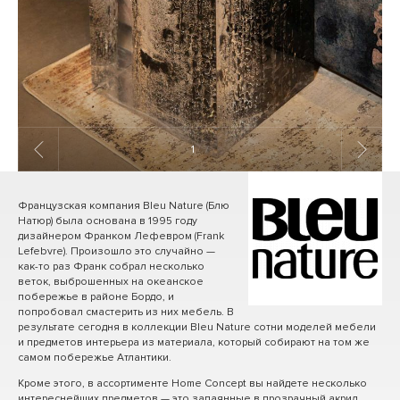
1
/ 7
Французская компания Bleu Nature (Блю
Натюр) была основана в 1995 году
дизайнером Франком Лефевром (Frank
Lefebvre). Произошло это случайно —
как-то раз Франк собрал несколько
веток, выброшенных на океанское
побережье в районе Бордо, и
попробовал смастерить из них мебель. В
результате сегодня в коллекции Bleu Nature сотни моделей мебели
и предметов интерьера из материала, который собирают на том же
самом побережье Атлантики.
Кроме этого, в ассортименте Home Concept вы найдете несколько
интереснейших предметов — это запаянные в прозрачный акрил