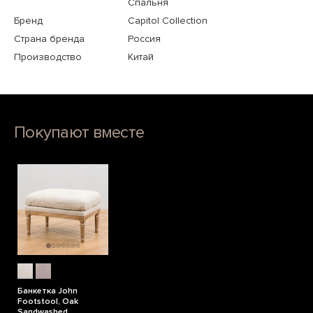
Спальня
Бренд
Capitol Collection
Страна бренда
Россия
Производство
Китай
Покупают вместе
Банкетка John
Footstool, Oak
Sandwashed