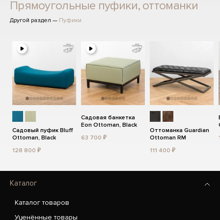
Прямоугольные пуфики, оттоманки
Другой раздел —
Пуфики
Садовая банкетка
Eon Ottoman, Black
Садовый пуфик Bluff
Оттоманка Guardian
Ottoman, Black
63 700 ₽
Ottoman RM
128 800 ₽
111 400 ₽
Каталог
Каталог товаров
Уценённые товары