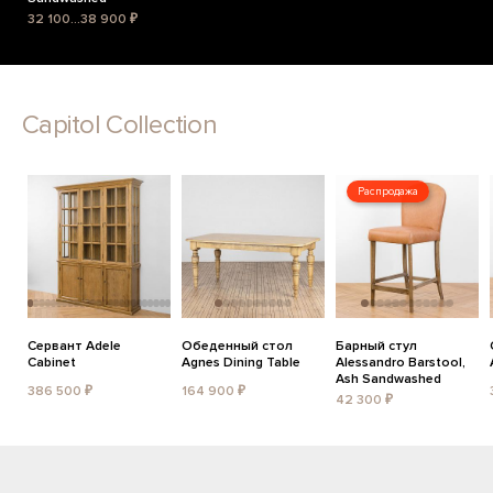
32 100...38 900 ₽
Capitol Collection
Распродажа
Сервант Adele
Обеденный стол
Барный стул
Cabinet
Agnes Dining Table
Alessandro Barstool,
Ash Sandwashed
386 500 ₽
164 900 ₽
42 300 ₽