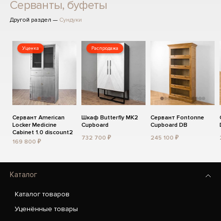
Серванты, буфеты
Другой раздел —
Сундуки
Уценка
Распродажа
Сервант American
Шкаф Butterfly MK2
Сервант Fontonne
Locker Medicine
Cupboard
Cupboard DB
Cabinet 1.0 discount2
732 700 ₽
245 100 ₽
169 800 ₽
Каталог
Каталог товаров
Уценённые товары