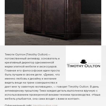
1
/ 0
Тимоти Оултон (Timothy Oulton) —
потомственный антиквар, основатель и
креативный директор одноименной
марки элитной мебели и аксессуаров.
Главная его философская идея проста:
быть лучшим в своем деле. «Думаю, что
именно любовь к дизайну и желание
видеть вещи на грани совершенства и
дает мне ту заветную мотивацию», — говорит Timothy Oulton. В дань
антикварному прошлому Тима каждая деталь выполнена вручную с
использованием проверенной веками техники производства. «Наша
мебель улыбается, она сама входит с вами в контакт».
Официальный сайт:
timothyoulton.com