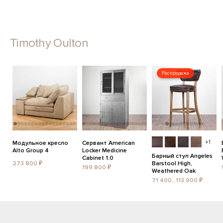
Timothy Oulton
Распродажа
+1
Модульное кресло
Сервант American
Alto Group 4
Locker Medicine
Барный стул Angeles
Cabinet 1.0
273 800 ₽
Barstool High,
199 800 ₽
Weathered Oak
71 400...113 900 ₽