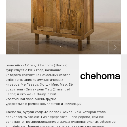
1
/ 15
Бельгийский бренд Chehoma (Шеома)
существует с 1987 года, название
которого состоит из начальных слогов
имён тогдашних коммунистических
лидеров: Че Гевара, Хо Ши Мин, Мао. Её
создатели - Эммануэль Фаш (Emmanuel
Fache) и его жена Линда. Этой
креативной паре очень трудно
удержаться в рамках комплектов и коллекций.
Chehoma, будучи когда-то первой компанией, которая стала
производить объекты из переработанного дерева, сейчас
занимается воспроизведением милых очаровательных объектов
(d'objets de charme), частично изготавливаемых из дерева, с