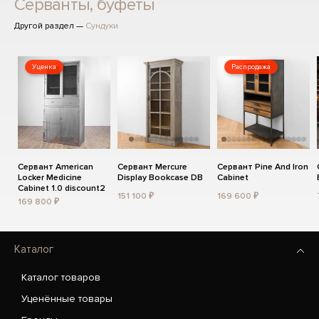
Серванты, буфеты
Другой раздел —
Сундуки
Уценка
Распродажа
Сервант American
Сервант Mercure
Сервант Pine And Iron
Locker Medicine
Display Bookcase DB
Cabinet
Cabinet 1.0 discount2
151 100 ₽
169 600 ₽
169 800 ₽
Каталог
Каталог товаров
Уценённые товары