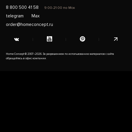
8 800 500 41 58
9:00-21:00 по Мск
telegram
Max
order@homeconcept.ru
Home Concept © 2007–2026. За разрешением по использованию материалов с сайта
обращайтесь в офис компании.