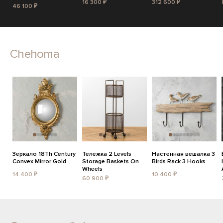
16 300 ₽
312 600 ₽
46 100 ₽
Chehoma
Зеркало 18Th Century
Тележка 2 Levels
Настенная вешалка 3
Convex Mirror Gold
Storage Baskets On
Birds Rack 3 Hooks
Wheels
14 400 ₽
10 400 ₽
60 900 ₽