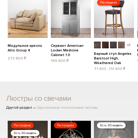
Распродажа
+1
Модульное кресло
Сервант American
Alto Group 4
Locker Medicine
Барный стул Angeles
Cabinet 1.0
273 800 ₽
Barstool High,
199 800 ₽
Weathered Oak
71 400...113 900 ₽
Люстры со свечами
Другой раздел —
Хрустальные потолочные люстры
Распродажа
Распродажа
Есть 3D-модель
Есть 3D-модель