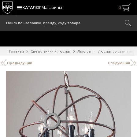
КАТАЛОГ
Магазины
0
Главная
Светильники и люстры
Люстры
Люстры со свечами
Предыдущий
Следующий