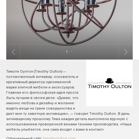
1
/ 6
Тимоти Оултон (Timothy Oulton) —
потомственный антиквар, основатель и
креативный директор одноименной
марки элитной мебели и аксессуаров.
Главная его философская идея проста:
быть лучшим в своем деле. «Думаю, что
именно любовь к дизайну и желание
видеть вещи на грани совершенства и
дает мне ту заветную мотивацию», — говорит Timothy Oulton. В дань
антикварному прошлому Тима каждая деталь выполнена вручную с
использованием проверенной веками техники производства. «Наша
мебель улыбается, она сама входит с вами в контакт».
Официальный сайт:
timothyoulton.com