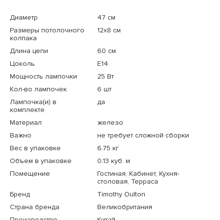
Диаметр
47 см
Размеры потолочного
12x8 см
колпака
Длина цепи
60 см
Цоколь
E14
Мощность лампочки
25 Вт
Кол-во лампочек
6 шт
Лампочка(и) в
да
комплекте
Материал
железо
Важно
не требует сложной сборки
Вес в упаковке
6.75 кг
Объем в упаковке
0.13 куб. м
Помещение
Гостиная, Кабинет, Кухня-
столовая, Терраса
Бренд
Timothy Oulton
Страна бренда
Великобритания
Производство
Китай