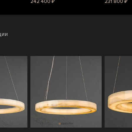
242 400 ₽
231 800 ₽
ции