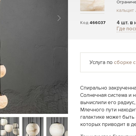
Ограниче
кальцит 
4 шт. в
Код
466037
Где пос
Услуга по
сборке с
Спирально закрученна
Солнечная система и н
вычислили его радиус,
Млечного пути находит
галактике может быть 
которых приводит в д