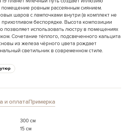
а 19 планет Млечный путь создаёт иллюзию
т помещение ровным рассеянным сиянием.
овых шаров с лампочками внутри (в комплект не
в прихотливом беспорядке. Высота композиции
это позволяет использовать люстру в помещениях
лком. Сочетание тёплого, подсвеченного кальцита
основы из железа чёрного цвета рождает
нальный светильник в современном стиле.
кутюр
а и оплата
Примерка
300 см
15 см