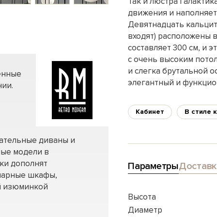
Так и люстра Галактик
движения и наполняе
Девятнадцать кальцит
входят) расположены 
составляет 300 см, и 
с очень высоким пото
и слегка брутальной 
енные
элегантный и функцио
ии.
Кабинет
В стиле 
вательные диваны и
ные модели в
нки дополнят
Параметры
Доставк
нарные шкафы,
ей изюминкой
Высота
Диаметр