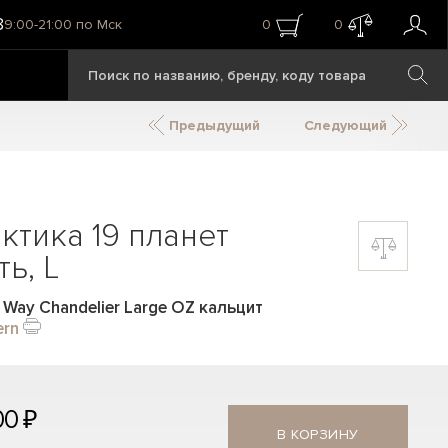
8
9:00-21:00 по Мск
0
0
Предыдущий
Следующий
ктика 19 планет
ь, L
 Way Chandelier Large OZ кальцит
ern
00 ₽
В КОРЗИНУ