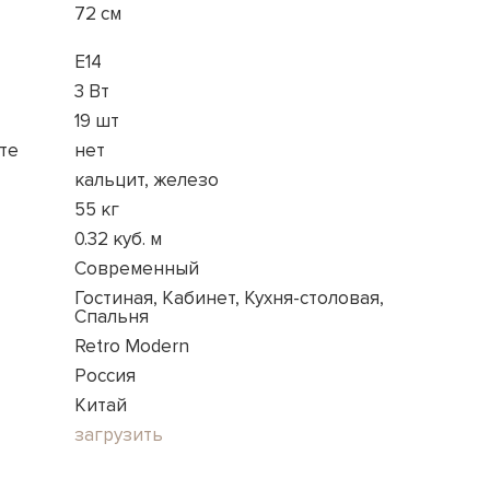
72 см
E14
3 Вт
19 шт
те
нет
кальцит, железо
55 кг
0.32 куб. м
Современный
Гостиная, Кабинет, Кухня-столовая,
Спальня
Retro Modern
Россия
Китай
загрузить