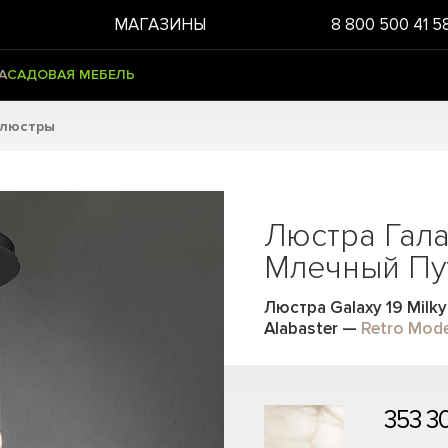
МАГАЗИНЫ
8 800 500 41 5
А
САДОВАЯ МЕБЕЛЬ
 люстры
Люстра Гала
Млечный Пут
Люстра Galaxy 19 Milky
Alabaster
—
Retro Mod
353 3