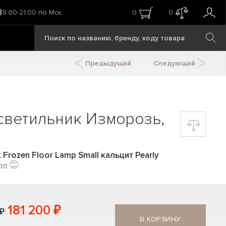
8
9:00-21:00 по Мск
0
0
Предыдущий
Следующий
светильник Изморозь,
Frozen Floor Lamp Small кальцит Pearly
on
181 200 ₽
 ₽
В КОРЗИНУ