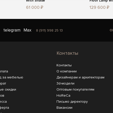
With Shade
Floor Lamp Wi
61 000 ₽
129 600 ₽
o
telegram
Max
8 (911) 998 25 13
Контакты
Контакты
плата
О компании
д за мебелью
Дизайнерам и архитекторам
врат
3d-модели
ые скидки
Оптовым покупателям
ров
HoReCa
есса
Письмо директору
ферта
Вакансии