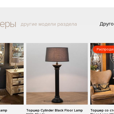
шеры
Друго
другие модели раздела
Распрода
Lamp
Торшер Cylinder Black Floor Lamp
Торшер со ст