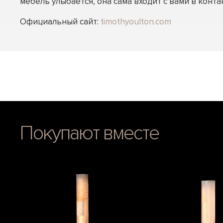
мебель улыбается, она сама входит с вами в контак
Официальный сайт:
timothyoulton.com
Покупают вместе