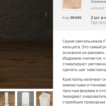
Ограниче
кальцит 
2 шт. в
Код
391230
Где пос
Серия светильников F
кальцита. Это самый 
основном из раковин,
Издревле считается, ч
стимулируют умственн
сделать шаг навстречу
Кристаллы излучают о
землистыми оттенками
простым формам и отс
передают очарователь
старейших природных 