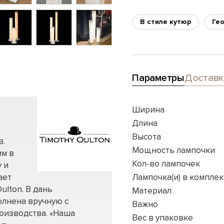
В стиле кутюр
Ге
Параметры
Доставк
Ширина
Длина
Высота
в.
Мощность лампочки
им в
Кол-во лампочек
 и
ает
Лампочка(и) в комплек
ulton. В дань
Материал
олнена вручную с
Важно
оизводства. «Наша
Вес в упаковке