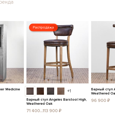
ренда
Распродажа
er Medicine
Барный стул A
+1
Weathered O
Барный стул Angeles Barstool High,
96 900 ₽
Weathered Oak
71 400...113 900 ₽