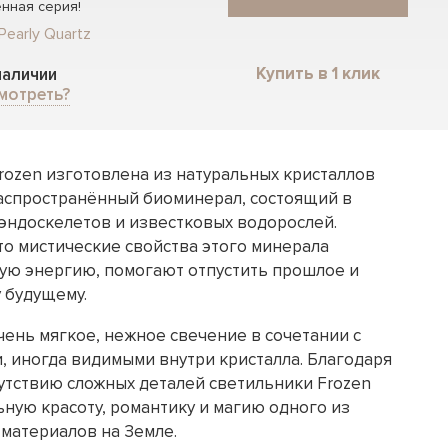
нная серия!
Pearly Quartz
Купить в 1 клик
 наличии
мотреть?
rozen изготовлена из натуральных кристаллов
распространённый биоминерал, состоящий в
 эндоскелетов и известковых водорослей.
то мистические свойства этого минерала
ую энергию, помогают отпустить прошлое и
 будущему.
чень мягкое, нежное свечение в сочетании с
, иногда видимыми внутри кристалла. Благодаря
утствию сложных деталей светильники Frozen
ную красоту, романтику и магию одного из
материалов на Земле.