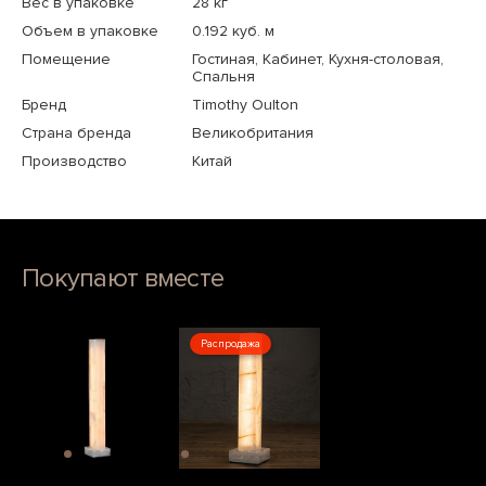
Вес в упаковке
28 кг
Объем в упаковке
0.192 куб. м
Помещение
Гостиная, Кабинет, Кухня-столовая,
Спальня
Бренд
Timothy Oulton
Страна бренда
Великобритания
Производство
Китай
Покупают вместе
Распродажа