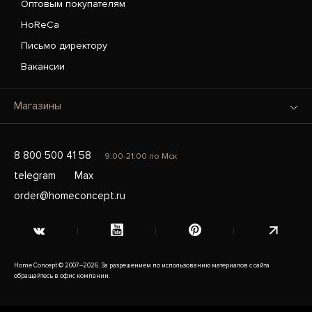
Оптовым покупателям
HoReCa
Письмо директору
Вакансии
Магазины
8 800 500 41 58
9:00-21:00 по Мск
telegram
Max
order@homeconcept.ru
Home Concept © 2007–2026. За разрешением по использованию материалов с сайта
обращайтесь в офис компании.