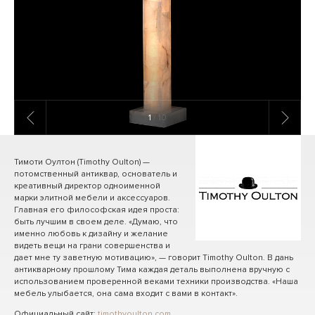
1
/ 10
Тимоти Оултон (Timothy Oulton) —
потомственный антиквар, основатель и
креативный директор одноименной
марки элитной мебели и аксессуаров.
Главная его философская идея проста:
быть лучшим в своем деле. «Думаю, что
именно любовь к дизайну и желание
видеть вещи на грани совершенства и
дает мне ту заветную мотивацию», — говорит Timothy Oulton. В дань
антикварному прошлому Тима каждая деталь выполнена вручную с
использованием проверенной веками техники производства. «Наша
мебель улыбается, она сама входит с вами в контакт».
Официальный сайт:
timothyoulton.com