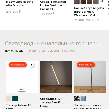
+1
Модульное кресло
Сервант American
Alto Group 4
Locker Medicine
Барный стул Angeles
Cabinet 1.0
273 800 ₽
Barstool High,
199 800 ₽
Weathered Oak
71 400...113 900 ₽
Светодиодные напольные торшеры
Другой раздел —
Напольные торшеры на треноге
Распродажа
Распродажа
Светодиодный
торшер Flex Floor
Торшер Asteria Floor
Торшер на треноге
Lamp
Lamp
Knuckle Joint Floor