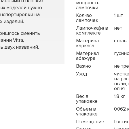
бранными в плоских
мощность
ных моделей нужно
лампочки
анспортировки на
Кол-во
1 шт
лампочек
х изделий.
Лампочка(и) в
нет
комплекте
пришлось сменить
ании Vitra,
Материал
сталь
каркаса
ь двух названий.
Материал
гусино
абажура
Важно
не тр
Уход
чистк
на рас
пыли,
огня
Вес в
1.8 кг
упаковке
Объем в
0.062 
упаковке
Помещение
Гостин