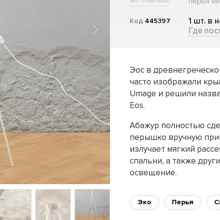
перья Wh
1 шт. в 
Код
445397
Где пос
Эос в древнегреческо
часто изображали кры
Umage и решили назва
Eos.
Абажур полностью сде
перышко вручную прик
излучает мягкий рассе
спальни, а также друг
освещение.
Эко
Перья
С