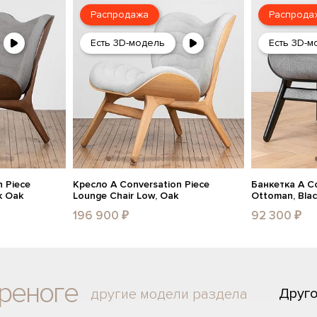
Распродажа
Распрода
Есть 3D-модель
Есть 3D-м
 Piece
Кресло A Conversation Piece
Банкетка A Co
k Oak
Lounge Chair Low, Oak
Ottoman, Bla
196 900 ₽
92 300 ₽
реноге
Друг
другие модели раздела