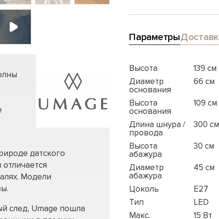
Параметры
Доставк
Высота
139 см
олны
Диаметр
66 см
основания
Высота
109 см
е
основания
Длина шнура /
300 см
провода
Высота
30 см
рироде датского
абажура
 отличается
Диаметр
45 см
абажура
алях. Модели
ы.
Цоколь
E27
Тип
LED
ый след, Umage пошла
Макс.
15 Вт