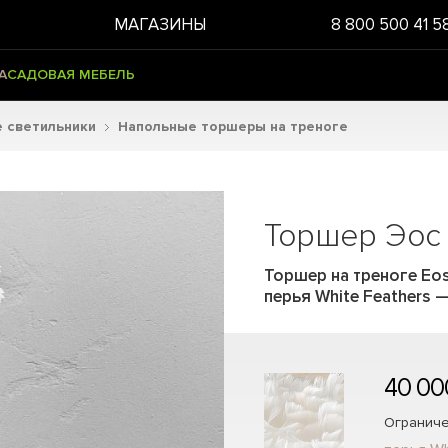
МАГАЗИНЫ
8 800 500 41 5
А
САДОВАЯ МЕБЕЛЬ
 светильники
Напольные торшеры на треноге
Торшер Эос 
Торшер на треноге Eos
перья White Feathers
40 00
Ограниче