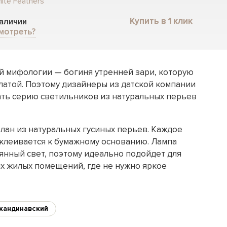
ite Feathers
Купить в 1 клик
наличии
мотреть?
й мифологии — богиня утренней зари, которую
латой. Поэтому дизайнеры из датской компании
ть серию светильников из натуральных перьев
лан из натуральных гусиных перьев. Каждое
леивается к бумажному основанию. Лампа
янный свет, поэтому идеально подойдет для
их жилых помещений, где не нужно яркое
кандинавский