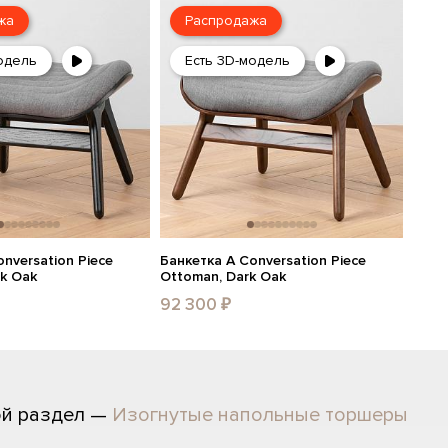
жа
Распродажа
одель
Есть 3D-модель
nversation Piece
Банкетка A Conversation Piece
ck Oak
Ottoman, Dark Oak
92 300 ₽
ой раздел —
Изогнутые напольные торшеры