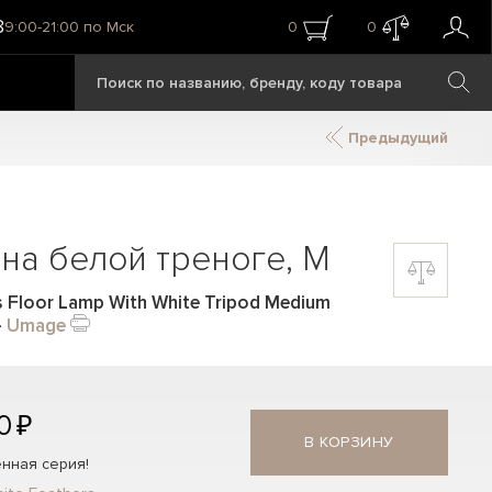
8
9:00-21:00 по Мск
0
0
Предыдущий
на белой треноге, M
 Floor Lamp With White Tripod Medium
—
Umage
0 ₽
В КОРЗИНУ
нная серия!