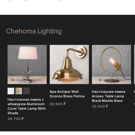
Chehoma Lighting
Бра Antique Wall
Настольная лампа
Sconce Brass Patina
Arceau Table Lamp
Настольная лампа с
Black Marble Base
абажуром Aluminium
82 800 ₽
26 900 ₽
Coral Table Lamp With
Shade
26 700 ₽