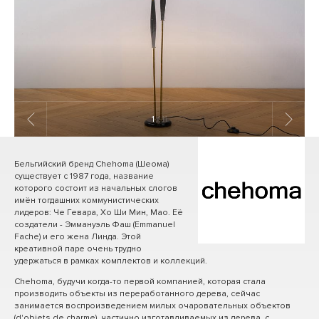
1
/ 11
Бельгийский бренд Chehoma (Шеома)
существует с 1987 года, название
которого состоит из начальных слогов
имён тогдашних коммунистических
лидеров: Че Гевара, Хо Ши Мин, Мао. Её
создатели - Эммануэль Фаш (Emmanuel
Fache) и его жена Линда. Этой
креативной паре очень трудно
удержаться в рамках комплектов и коллекций.
Chehoma, будучи когда-то первой компанией, которая стала
производить объекты из переработанного дерева, сейчас
занимается воспроизведением милых очаровательных объектов
(d'objets de charme), частично изготавливаемых из дерева, с