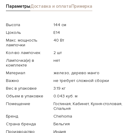
Параметры
Доставка и оплата
Примерка
Высота
144 см
Цоколь
E14
Макс. мощность
40 Вт
лампочки
Кол-во лампочек
2 шт
Лампочка(и) в
нет
комплекте
Материал
железо, дерево манго
Важно
не требует сложной сборки
Вес в упаковке
3.19 кг
Объем в упаковке
0.043 куб. м
Помещение
Гостиная, Кабинет, Кухня-столовая,
Спальня
Бренд
Chehoma
Страна бренда
Бельгия
Производство
Индия