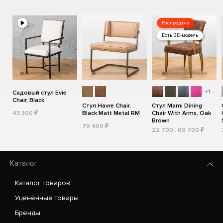
Распродажа
Есть 3D-модель
+1
Садовый стул Evie
Chair, Black
Стул Havre Chair,
Стул Mami Dining
43 300 ₽
Black Matt Metal RM
Chair With Arms, Oak
Brown
79 400 ₽
22 700...69 700 ₽
Каталог
Каталог товаров
Уценённые товары
Бренды