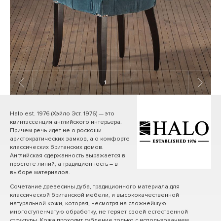
1
/ 10
Halo est. 1976 (Хэйло Эст. 1976) — это
квинтэссенция английского интерьера.
Причем речь идет не о роскоши
аристократических замков, а о комфорте
классических британских домов.
Английская сдержанность выражается в
простоте линий, а традиционность – в
выборе материалов.
Сочетание древесины дуба, традиционного материала для
классической британской мебели, и высококачественной
натуральной кожи, которая, несмотря на сложнейшую
многоступенчатую обработку, не теряет своей естественной
структуры. Кожа проходит дубление только с использованием