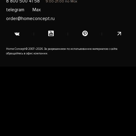
8 800 500 41 58
9:00-21:00 по Мск
telegram
Max
order@homeconcept.ru
Home Concept © 2007–2026. За разрешением по использованию материалов с сайта
обращайтесь в офис компании.