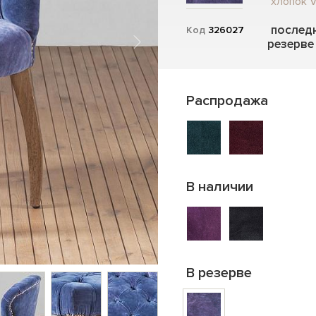
хлопок V
последн
Код
326027
резерве
Распродажа
В наличии
В резерве