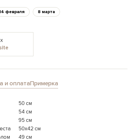
14 февраля
8 марта
ах
site
а и оплата
Примерка
50 см
54 см
95 см
еста
50x42 см
олом
49 см