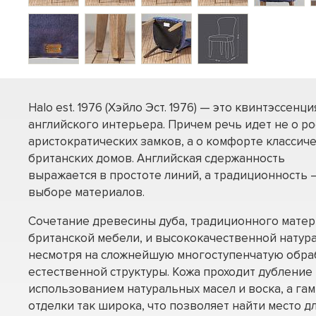
Halo est. 1976 (Хэйло Эст. 1976) — это квинтэссенци
английского интерьера. Причем речь идет не о р
аристократических замков, а о комфорте классич
британских домов. Английская сдержанность
выражается в простоте линий, а традиционность –
выборе материалов.
Сочетание древесины дуба, традиционного матер
британской мебели, и высококачественной натура
несмотря на сложнейшую многоступенчатую обраб
естественной структуры. Кожа проходит дубление 
использованием натуральных масел и воска, а га
отделки так широка, что позволяет найти место дл