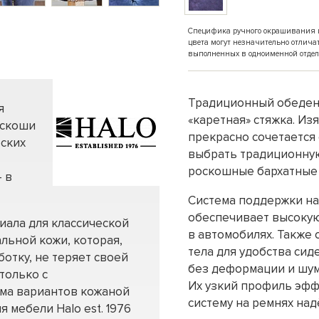
Специфика ручного окрашивания и 
цвета могут незначительно отлича
выполненных в одноименной отдел
Традиционный обеденн
я
«каретная» стяжка. И
оскоши
прекрасно сочетается
еских
выбрать традиционную
роскошные бархатные
 в
Система поддержки на
обеспечивает высокую
иала для классической
в автомобилях. Также 
льной кожи, которая,
тела для удобства си
отку, не теряет своей
без деформации и шум
только с
Их узкий профиль эфф
мма вариантов кожаной
систему на ремнях на
я мебели Halo est. 1976