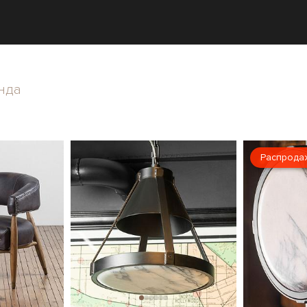
нда
Распрода