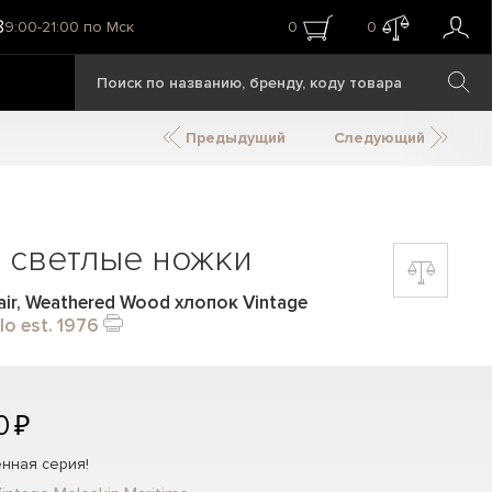
8
9:00-21:00 по Мск
0
0
Предыдущий
Следующий
, светлые ножки
air, Weathered Wood хлопок Vintage
lo est. 1976
0 ₽
нная серия!