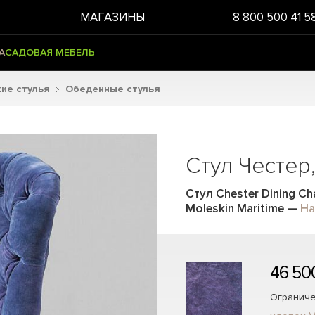
МАГАЗИНЫ
8 800 500 41 5
А
САДОВАЯ МЕБЕЛЬ
ие стулья
Обеденные стулья
Стул Честер
Стул Chester Dining Ch
Moleskin Maritime
—
Ha
46 50
Ограниче