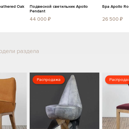
eathered Oak
Подвесной светильник Apollo
Бра Apollo R
Pendant
44 000 ₽
26 500 ₽
одели раздела
Распродажа
Распрода