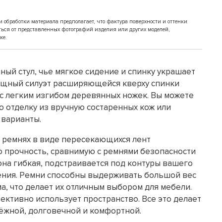
обработки материала предполагает, что фактура поверхности и оттенки
ться от представленных фотографий изделия или других моделей,
ке.
ый стул, чье мягкое сидение и спинку украшает
зящный силуэт расширяющейся кверху спинки
 с легким изгибом деревянных ножек. Вы можете
 отделку из вручную состаренных кож или
 варианты.
 ремнях в виде пересекающихся лент
 прочность, сравнимую с ремнями безопасности
она гибкая, подстраивается под контуры вашего
дения. Ремни способны выдерживать большой вес
а, что делает их отличным выбором для мебели.
ективно использует пространство. Все это делает
дёжной, долговечной и комфортной.