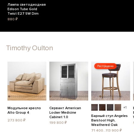
Лампа светодиодная
Edison Tube Gold
Twist E27 5W Dim
880 ₽
Timothy Oulton
Распродажа
+1
Модульное кресло
Сервант American
Alto Group 4
Locker Medicine
Барный стул Angeles
Cabinet 1.0
273 800 ₽
Barstool High,
199 800 ₽
Weathered Oak
71 400...113 900 ₽