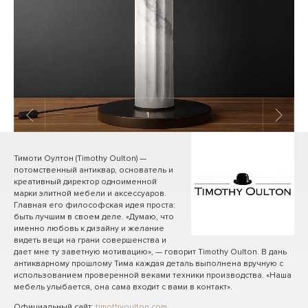
1
/ 9
Тимоти Оултон (Timothy Oulton) —
потомственный антиквар, основатель и
креативный директор одноименной
марки элитной мебели и аксессуаров.
Главная его философская идея проста:
быть лучшим в своем деле. «Думаю, что
именно любовь к дизайну и желание
видеть вещи на грани совершенства и
дает мне ту заветную мотивацию», — говорит Timothy Oulton. В дань
антикварному прошлому Тима каждая деталь выполнена вручную с
использованием проверенной веками техники производства. «Наша
мебель улыбается, она сама входит с вами в контакт».
Официальный сайт:
timothyoulton.com