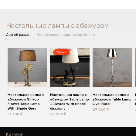
Настольные лампы с абажуром
Другой раздел —
Настольные лампы на струбцине
Уценка
Настольная лампа с
Настольная лампа с
Настольная лампа с
абажуром Ginkgo
абажуром Table Lamp
абажуром Table Lamp
Flower Table Lamp
2 Lievres With Shade
Oval Base
With Shade Grey
discount
27 000 ₽
51 700 ₽
27 900 ₽
Каталог