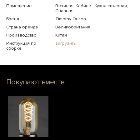
Помещение
Гостиная, Кабинет, Кухня-столовая,
Спальня
Бренд
Timothy Oulton
Страна бренда
Великобритания
Производство
Китай
Инструкция по
загрузить
сборке
Покупают вместе