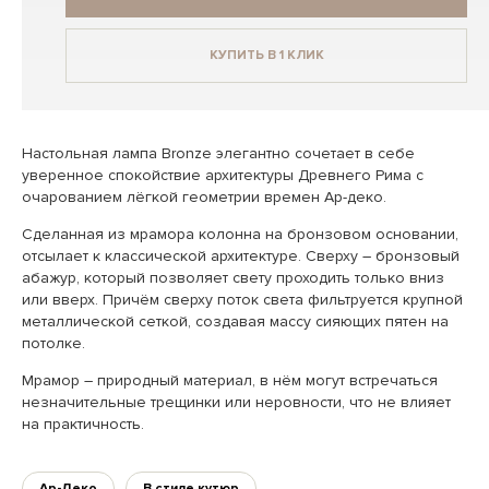
КУПИТЬ В 1 КЛИК
Настольная лампа Bronze элегантно сочетает в себе
уверенное спокойствие архитектуры Древнего Рима с
очарованием лёгкой геометрии времен Ар-деко.
Сделанная из мрамора колонна на бронзовом основании,
отсылает к классической архитектуре. Сверху – бронзовый
абажур, который позволяет свету проходить только вниз
или вверх. Причём сверху поток света фильтруется крупной
металлической сеткой, создавая массу сияющих пятен на
потолке.
Мрамор – природный материал, в нём могут встречаться
незначительные трещинки или неровности, что не влияет
на практичность.
Ар-Деко
В стиле кутюр