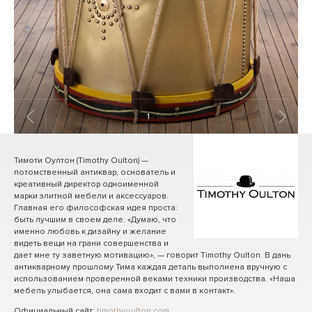
1
/ 18
Тимоти Оултон (Timothy Oulton) —
потомственный антиквар, основатель и
креативный директор одноименной
марки элитной мебели и аксессуаров.
Главная его философская идея проста:
быть лучшим в своем деле. «Думаю, что
именно любовь к дизайну и желание
видеть вещи на грани совершенства и
дает мне ту заветную мотивацию», — говорит Timothy Oulton. В дань
антикварному прошлому Тима каждая деталь выполнена вручную с
использованием проверенной веками техники производства. «Наша
мебель улыбается, она сама входит с вами в контакт».
Официальный сайт:
timothyoulton.com