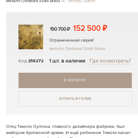
металл Oxidised Solid Brass
—
Timothy Oulton
152 500 ₽
190 700 ₽
Ограниченная серия!
металл Oxidised Solid Brass
1 шт. в наличии
Где посмотреть?
Код
256272
В КОРЗИНУ
КУПИТЬ В 1 КЛИК
Отец Тимоти Оултона, главного дизайнера фабрики, был
майором британской армии. И ещё ребенком Тимоти начал