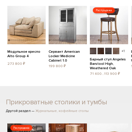
Распродажа
+1
Модульное кресло
Сервант American
Alto Group 4
Locker Medicine
Барный стул Angeles
Cabinet 1.0
273 800 ₽
Barstool High,
199 800 ₽
Weathered Oak
71 400...113 900 ₽
Прикроватные столики и тумбы
Другой раздел —
Журнальные, кофейные столы
Распродажа