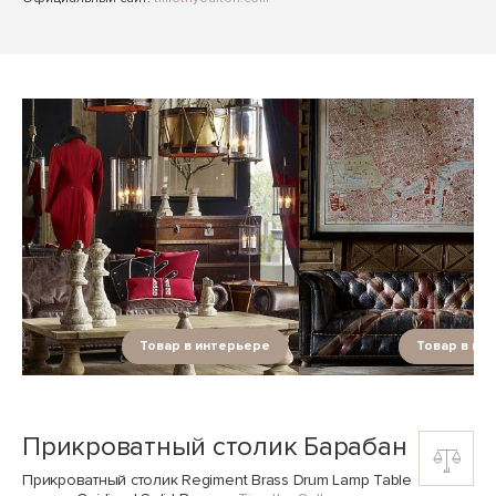
Товар в интерьере
Товар в ин
Прикроватный столик Барабан
Прикроватный столик Regiment Brass Drum Lamp Table