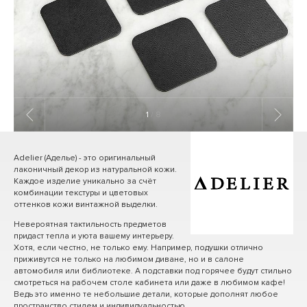
1
/ 8
Adelier (Аделье) - это оригинальный
лаконичный декор из натуральной кожи.
Каждое изделие уникально за счёт
комбинации текстуры и цветовых
оттенков кожи винтажной выделки.
Невероятная тактильность предметов
придаст тепла и уюта вашему интерьеру.
Хотя, если честно, не только ему. Например, подушки отлично
приживутся не только на любимом диване, но и в салоне
автомобиля или библиотеке. А подставки под горячее будут стильно
смотреться на рабочем столе кабинета или даже в любимом кафе!
Ведь это именно те небольшие детали, которые дополнят любое
пространство стилем и индивидуальностью.