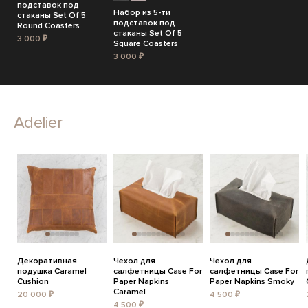
подставок под
Набор из 5-ти
стаканы Set Of 5
подставок под
Round Coasters
стаканы Set Of 5
3 000 ₽
Square Coasters
3 000 ₽
Adelier
Декоративная
Чехол для
Чехол для
подушка Caramel
салфетницы Case For
салфетницы Case For
Cushion
Paper Napkins
Paper Napkins Smoky
Caramel
20 000 ₽
4 500 ₽
4 500 ₽