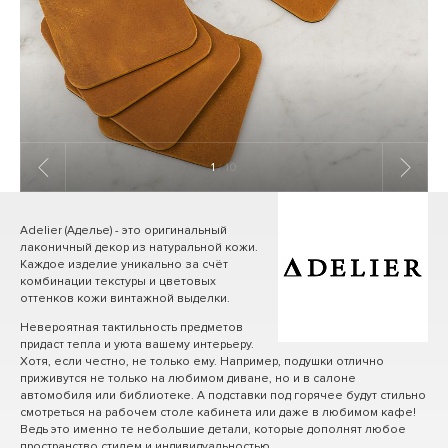
1
/ 10
Adelier (Аделье) - это оригинальный
лаконичный декор из натуральной кожи.
Каждое изделие уникально за счёт
комбинации текстуры и цветовых
оттенков кожи винтажной выделки.
Невероятная тактильность предметов
придаст тепла и уюта вашему интерьеру.
Хотя, если честно, не только ему. Например, подушки отлично
приживутся не только на любимом диване, но и в салоне
автомобиля или библиотеке. А подставки под горячее будут стильно
смотреться на рабочем столе кабинета или даже в любимом кафе!
Ведь это именно те небольшие детали, которые дополнят любое
пространство стилем и индивидуальностью.