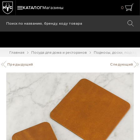
КАТАЛОГ
Магазины
0
Главная
Посуда для дома и ресторанов
Подносы, доски, подстав
Предыдущий
Следующий