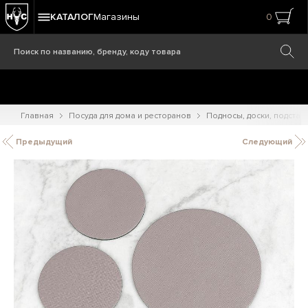
КАТАЛОГ
Магазины
0
Главная
Посуда для дома и ресторанов
Подносы, доски, подстав
Предыдущий
Следующий