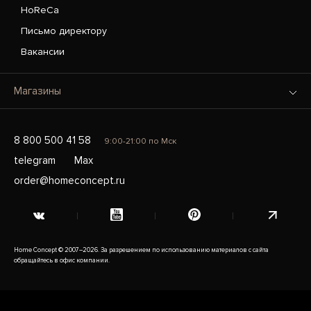
HoReCa
Письмо директору
Вакансии
Магазины
8 800 500 41 58
9:00-21:00 по Мск
telegram
Max
order@homeconcept.ru
Home Concept © 2007–2026. За разрешением по использованию материалов с сайта
обращайтесь в офис компании.