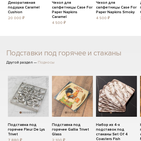
Декоративная
Чехол для
Чехол для
подушка Caramel
салфетницы Case For
салфетницы Case For
Cushion
Paper Napkins
Paper Napkins Smoky
Caramel
20 000 ₽
4 500 ₽
4 500 ₽
Подставки под горячее и стаканы
Другой раздел —
Подносы
Подставка под
Подставка под
Набор из 4-х
горячее Fleur De Lys
горячее Gallia Trivet
подставок под
Trivet
Glass
стаканы Set Of 4
Coasters Fish
7 880 ₽
2 100 ₽