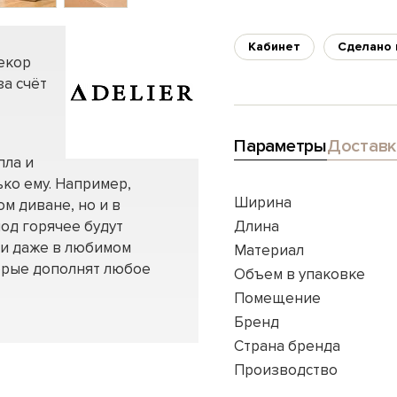
Кабинет
Сделано 
декор
за счёт
Параметры
Доставк
пла и
ько ему. Например,
Ширина
м диване, но и в
под горячее будут
Длина
ли даже в любимом
Материал
торые дополнят любое
Объем в упаковке
Помещение
Бренд
Страна бренда
Производство