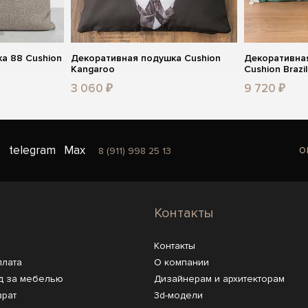
а 88 Cushion
Декоративная подушка Cushion
Декоративная
Kangaroo
Cushion Brazil
3 060 ₽
9 720 ₽
o
telegram
Max
8 (911) 998 25 13
Контакты
Контакты
плата
О компании
д за мебелью
Дизайнерам и архитекторам
врат
3d-модели