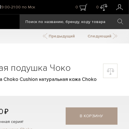
8
9:00-21:00 по Мск
0
0
Предыдущий
Следующий
ая подушка Чоко
 Choko Cushion натуральная кожа Choko
0 ₽
В КОРЗИНУ
нная серия!