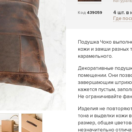
натурал
4 шт. в
Код
439059
Где пос
Подушка Чоко выполне
кожи и замши разных т
карамельного.
Декоративные подушки
помещении. Они позво
завершающим штрихом 
кажется пустым, запо
Не ограничивайте фан
Изделия не повторяютс
тона и выделки кожи в
размер, общая цветов
незначительно отлича