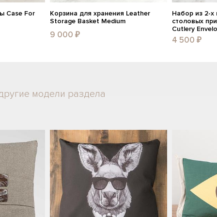
ы Case For
Корзина для хранения Leather
Набор из 2-х
Storage Basket Medium
столовых при
Cutlery Envel
9 000 ₽
4 500 ₽
другие модели раздела