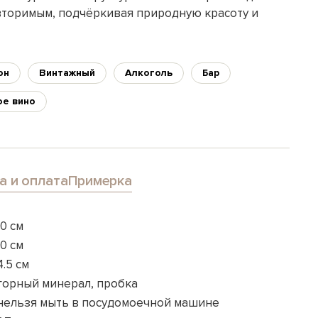
торимым, подчёркивая природную красоту и
он
Винтажный
Алкоголь
Бар
ое вино
а и оплата
Примерка
10 см
10 см
4.5 см
горный минерал, пробка
нельзя мыть в посудомоечной машине