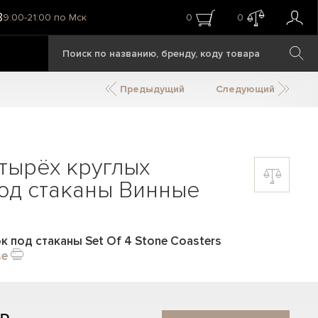
8
9:00-21:00 по Мск
0
0
Предыдущий
Следующий
тырёх круглых
од стаканы Винные
к под стаканы Set Of 4 Stone Coasters
se