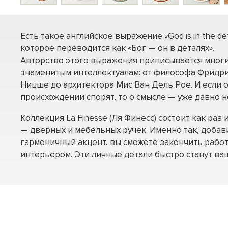
Есть такое английское выражение «God is in the deta
которое переводится как «Бог — он в деталях».
Авторство этого выражения приписывается мног
знаменитым интеллектуалам: от философа Фридр
Ницше до архитектора Мис Ван Дель Рое. И если 
происхождении спорят, то о смысле — уже давно н
Коллекция La Finesse (Ля Финесс) состоит как раз
— дверных и мебельных ручек. Именно так, доба
гармоничный акцент, вы сможете закончить рабо
интерьером. Эти личные детали быстро станут в