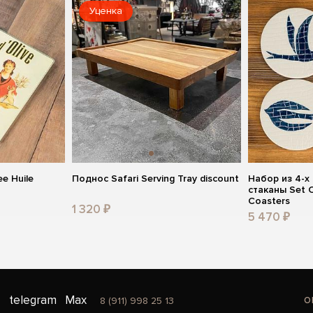
Уценка
е Huile
Поднос Safari Serving Tray discount
Набор из 4-х
стаканы Set O
Coasters
1 320 ₽
5 470 ₽
o
telegram
Max
8 (911) 998 25 13