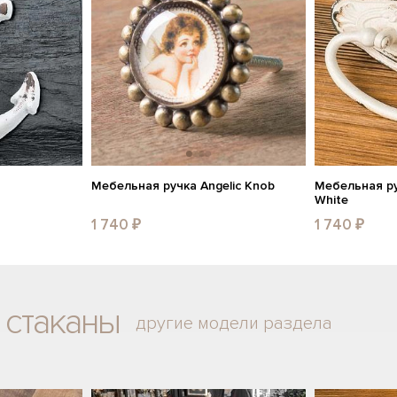
Мебельная ручка Angelic Knob
Мебельная ру
White
1 740 ₽
1 740 ₽
 стаканы
другие модели раздела