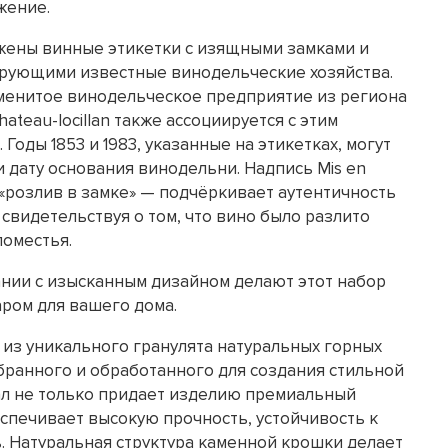
жение.
жены винные этикетки с изящными замками и
рующими известные винодельческие хозяйства.
наменитое винодельческое предприятие из региона
ateau-locillan также ассоциируется с этим
Годы 1853 и 1983, указанные на этикетках, могут
 дату основания винодельни. Надпись Mis en
— «розлив в замке» — подчёркивает аутентичность
 свидетельствуя о том, что вино было разлито
поместья.
ании с изысканным дизайном делают этот набор
ром для вашего дома.
из уникального гранулята натуральных горных
бранного и обработанного для создания стильной
ал не только придает изделию премиальный
еспечивает высокую прочность, устойчивость к
. Натуральная структура каменной крошки делает