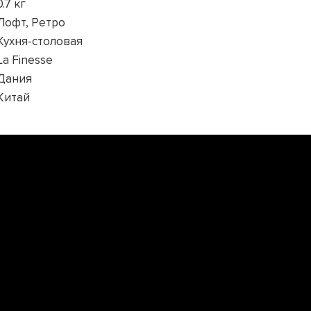
0.7 кг
Лофт, Ретро
Кухня-столовая
La Finesse
Дания
Китай