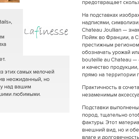
предотвращает сколь
На подставках изобра
ils»,
надписями, символизи
Chateau Joullian — з
им
Пойяк во Франции, а Ch
иха
престижным регионом. 
о
обозначать урожай или
ет.
bouteille au Chateau 
и качество продукции,
 из этих самых мелочей
прямо на территории 
вив неожиданный, но
ту над вашим
Практичность в сочет
ашими любимыми.
незаменимым аксессуа
Подставки выполнены 
пород, тщательно ото
фактуры. Этот матери
внешний вид, но и об
влаге и долговечность