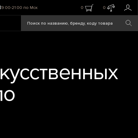
8
9:00-21:00 по Мск
0
0
скусственных
по