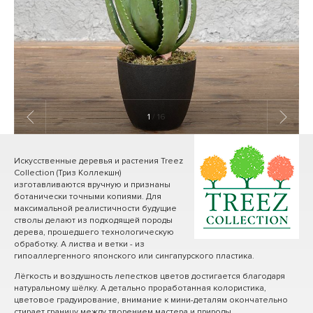
1
/ 16
Искусственные деревья и растения Treez
Collection (Триз Коллекшн)
изготавливаются вручную и признаны
ботанически точными копиями. Для
максимальной реалистичности будущие
стволы делают из подходящей породы
дерева, прошедшего технологическую
обработку. А листва и ветки - из
гипоаллергенного японского или сингапурского пластика.
Лёгкость и воздушность лепестков цветов достигается благодаря
натуральному шёлку. А детально проработанная колористика,
цветовое градуирование, внимание к мини-деталям окончательно
стирает границу между творением мастера и природы.