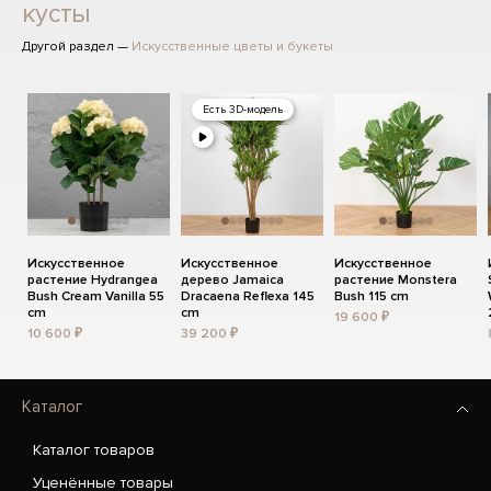
кусты
Другой раздел —
Искусственные цветы и букеты
Есть 3D-модель
Искусственное
Искусственное
Искусственное
растение Hydrangea
дерево Jamaica
растение Monstera
Bush Cream Vanilla 55
Dracaena Reflexa 145
Bush 115 cm
cm
cm
19 600 ₽
10 600 ₽
39 200 ₽
Каталог
Каталог товаров
Уценённые товары