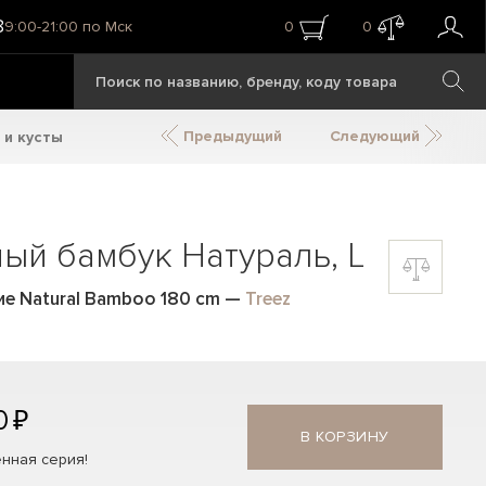
8
9:00-21:00 по Мск
0
0
Предыдущий
Следующий
 и кусты
ый бамбук Натураль, L
ие Natural Bamboo 180 cm
—
Treez
0 ₽
В КОРЗИНУ
нная серия!