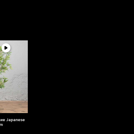
ние Japanese
cm