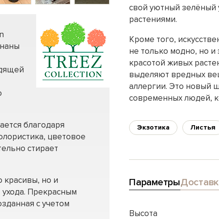
свой уютный зелёный у
растениями.
n
Кроме того, искусстве
знаны
не только модно, но и
красотой живых расте
одящей
выделяют вредных вещ
аллергии. Это новый 
о
современных людей, к
ается благодаря
Экзотика
Листья
олористика, цветовое
тельно стирает
о красивы, но и
Параметры
Доставк
 ухода. Прекрасным
озданная с учетом
Высота