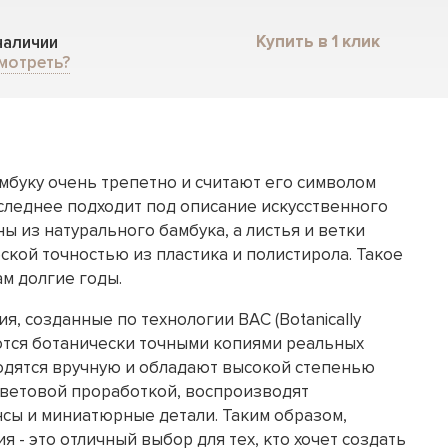
Купить в 1 клик
 наличии
мотреть?
мбуку очень трепетно и считают его символом
оследнее подходит под описание искусственного
ны из натурального бамбука, а листья и ветки
кой точностью из пластика и полистирола. Такое
м долгие годы.
я, созданные по технологии ВAС (Botanically
яются ботанически точными копиями реальных
одятся вручную и обладают высокой степенью
цветовой проработкой, воспроизводят
сы и миниатюрные детали. Таким образом,
я - это отличный выбор для тех, кто хочет создать