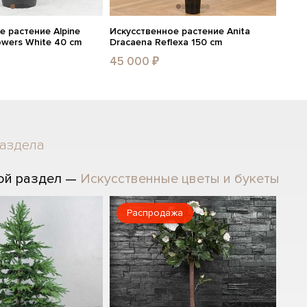
е растение Alpine
Искусственное растение Anita
owers White 40 cm
Dracaena Reflexa 150 cm
45 000 ₽
раздела
ой раздел —
Искусственные цветы и букеты
Распродажа