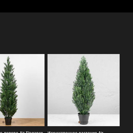
е дерево Air Elegance
Искусственное растение Air