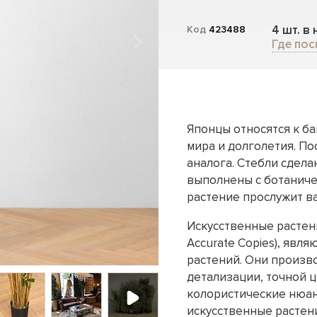
4 шт. в
Код
423488
Где пос
Японцы относятся к ба
мира и долголетия. П
аналога. Стебли сдела
выполнены с ботаничес
растение прослужит ва
Искусственные растени
Accurate Copies), явл
растений. Они произв
детализации, точной 
колористические нюан
искусственные растени