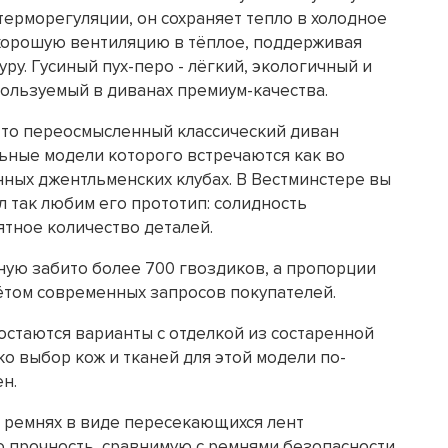
терморегуляции, он сохраняет тепло в холодное
 хорошую вентиляцию в тёплое, поддерживая
у. Гусиный пух-перо - лёгкий, экологичный и
пользуемый в диванах премиум-качества.
 это переосмысленный классический диван
ьные модели которого встречаются как во
инных джентльменских клубах. В Вестминстере вы
ыл так любим его прототип: солидность
ятное количество деталей.
ную забито более 700 гвоздиков, а пропорции
ётом современных запросов покупателей.
стаются варианты с отделкой из состаренной
о выбор кож и тканей для этой модели по-
н.
 ремнях в виде пересекающихся лент
 прочность, сравнимую с ремнями безопасности