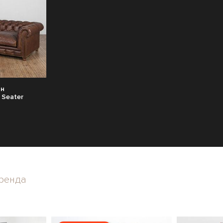
ан
 Seater
ренда