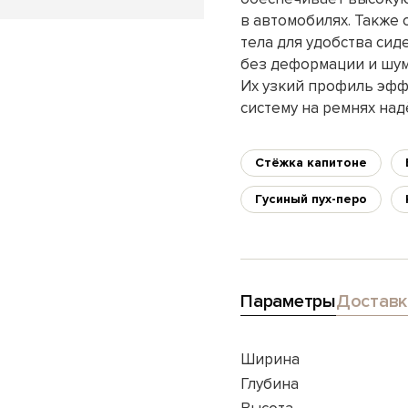
в автомобилях. Также 
тела для удобства си
без деформации и шум
Их узкий профиль эфф
систему на ремнях на
Стёжка капитоне
Гусиный пух-перо
Параметры
Доставк
Ширина
Глубина