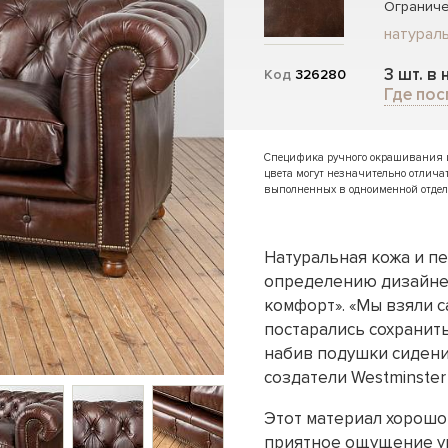
Ограниче
натураль
3 шт. в
Код
326280
Где пос
Специфика ручного окрашивания и 
цвета могут незначительно отлича
выполненных в одноименной отдел
Натуральная кожа и п
определению дизайнер
комфорт». «Мы взяли 
постарались сохранит
набив подушки сидени
создатели Westminster 
Этот материал хорошо
приятное ощущение ую