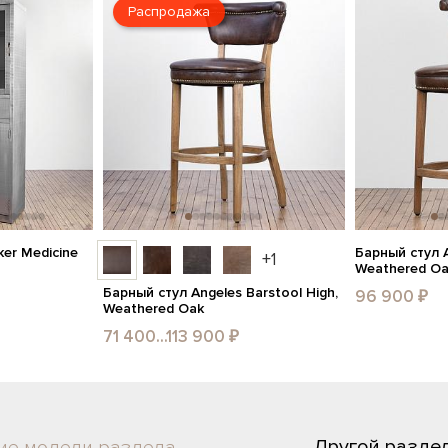
Распродажа
er Medicine
Барный стул A
+1
Weathered O
Барный стул Angeles Barstool High,
96 900 ₽
Weathered Oak
71 400...113 900 ₽
Другой разде
ие модели раздела