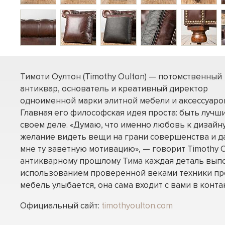
Тимоти Оултон (Timothy Oulton) — потомственный
антиквар, основатель и креативный директор
одноименной марки элитной мебели и аксессуаро
Главная его философская идея проста: быть лучш
своем деле. «Думаю, что именно любовь к дизайну
желание видеть вещи на грани совершенства и д
мне ту заветную мотивацию», — говорит Timothy O
антикварному прошлому Тима каждая деталь вып
использованием проверенной веками техники пр
мебель улыбается, она сама входит с вами в контак
Официальный сайт:
timothyoulton.com