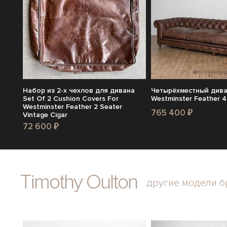
Набор из 2-х чехлов для дивана
Четырёхместный див
Set Of 2 Cushion Covers For
Westminster Feather 4
Westminster Feather 2 Seater
765 400 ₽
Vintage Cigar
72 600 ₽
Timothy Oulton
другие модели б