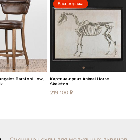
Распродажа
ngeles Barstool Low,
Картина-принт Animal Horse
ak
Skeleton
219 100 ₽
л —
Сменные чехлы для модульных диванов