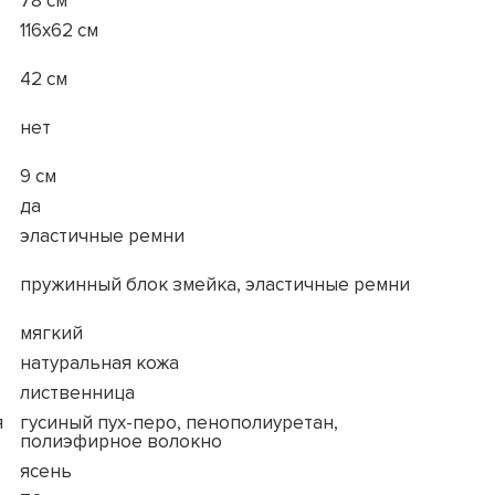
78 см
116x62 см
42 см
нет
9 см
да
эластичные ремни
пружинный блок змейка, эластичные ремни
мягкий
натуральная кожа
лиственница
я
гусиный пух-перо, пенополиуретан,
полиэфирное волокно
ясень