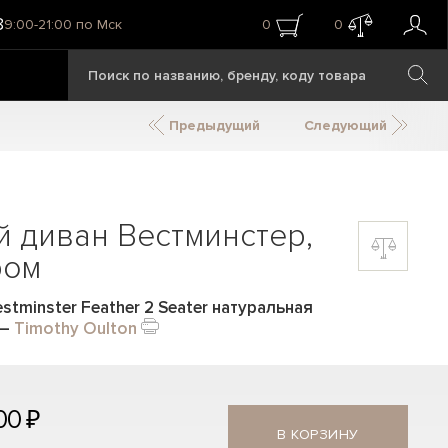
8
9:00-21:00 по Мск
0
0
Предыдущий
Следующий
 диван Вестминстер,
ром
tminster Feather 2 Seater натуральная
—
Timothy Oulton
00 ₽
В КОРЗИНУ