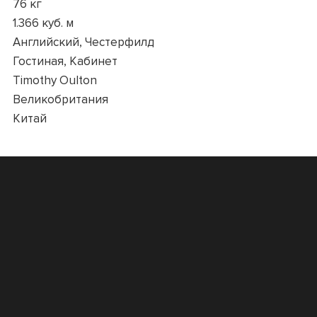
76 кг
1.366 куб. м
Английский, Честерфилд
Гостиная, Кабинет
Timothy Oulton
Великобритания
Китай