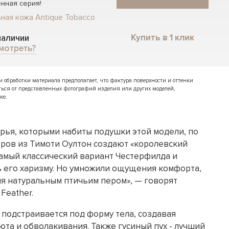
нная серия!
ная кожа Antique Tobacco
Купить в 1 клик
 наличии
мотреть?
обработки материала предполагает, что фактура поверхности и оттенки
ться от представленных фотографий изделия или других моделей,
ке.
ерья, которыми набиты подушки этой модели, по
ов из Тимоти Оултон создают «королевский
самый классический вариант Честерфилда и
ь его харизму. Но умножили ощущения комфорта,
я натуральным птичьим пером», — говорят
Feather.
 подстраивается под форму тела, создавая
та и обволакивания. Также гусиный пух - лучший