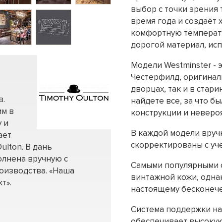
выбор с точки зрения 
время года и создаёт
комфортную температур
дорогой материал, ис
Модели Westminster -
Честерфилд, оригинал
дворцах, так и в стар
в.
найдете все, за что б
им в
конструкции и неверо
 и
В каждой модели вруч
ает
скорректированы с уч
ulton. В дань
олнена вручную с
Самыми популярными о
оизводства. «Наша
винтажной кожи, однак
т».
настоящему бесконече
Система поддержки на
обеспечивает высокую