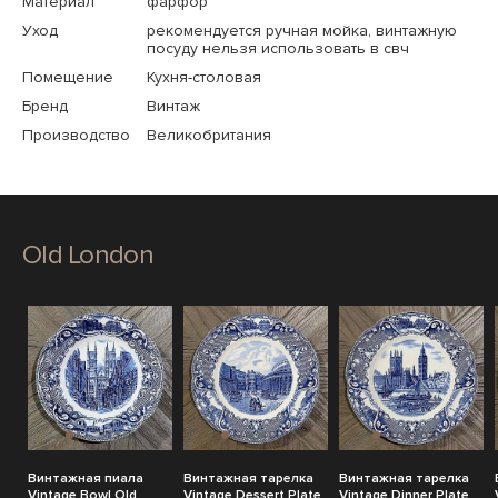
Материал
фарфор
Уход
рекомендуется ручная мойка, винтажную
посуду нельзя использовать в свч
Помещение
Кухня-столовая
Бренд
Винтаж
Производство
Великобритания
Old London
Винтажная пиала
Винтажная тарелка
Винтажная тарелка
Vintage Bowl Old
Vintage Dessert Plate
Vintage Dinner Plate