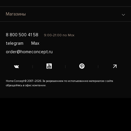
Магазины
8 800 500 41 58
9:00-21:00 по Мск
telegram
Max
order@homeconcept.ru
Home Concept © 2007–2026. За разрешением по использованию материалов с сайта
обращайтесь в офис компании.