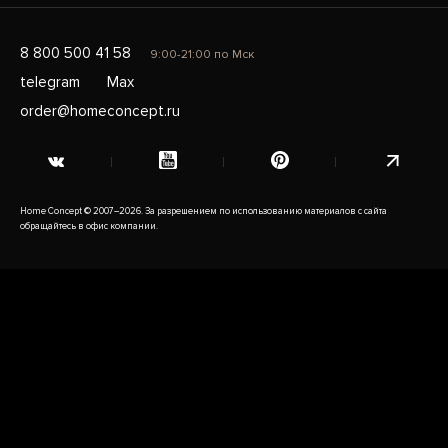
8 800 500 41 58
9:00-21:00 по Мск
telegram
Max
order@homeconcept.ru
Home Concept © 2007–2026. За разрешением по использованию материалов с сайта
обращайтесь в офис компании.