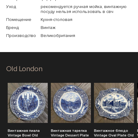
Уход
рекомендуется ручная мойка, винтажную
посуду нельзя использовать в свч
Помещение
Кухня-столовая
Бренд
Винтаж
Производство
Великобритания
Old London
Винтажная пиала
Винтажная тарелка
Винтажное блюдо
Vintage Bowl Old
Vintage Dessert Plate
Vintage Oval Plate Old