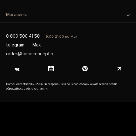
Магазины
8 800 500 41 58
9:00-21:00 по Мск
telegram
Max
order@homeconcept.ru
Home Concept © 2007–2026. За разрешением по использованию материалов с сайта
обращайтесь в офис компании.