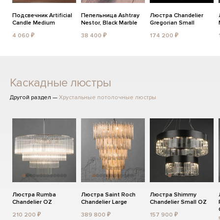
Подсвечник Artificial
Пепельница Ashtray
Люстра Chandelier
Candle Medium
Nestor, Black Marble
Gregorian Small
4 060 ₽
38 400 ₽
174 200 ₽
Каскадные люстры
Другой раздел —
Хрустальные потолочные люстры
Люстра Rumba
Люстра Saint Roch
Люстра Shimmy
Chandelier OZ
Chandelier Large
Chandelier Small OZ
210 200 ₽
389 800 ₽
157 900 ₽