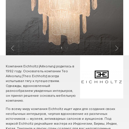
1
/ 13
Компания Eichholtz (Айхольтц) родилась в
1992 году. Основатель компании Тео
Айхольтц (Theo Eichholtz) всегда
испытывал тягу к путешествиям.
Однажды, вдохновленный
разнообразием увиденных интерьеров,
он принял решение основать мебельную
компанию.
По всему миру компания Eichholtz ищет идеи для создания своих
необычных интерьеров, черпая вдохновение из различных
источников — музеев, антикварных салонов и аукционов. Под
маркой Eichholtz редчайшие мастера из Индонезии, Бирмы, Индии,
Китая, Таиланда и других стран создают для вас неповторимые