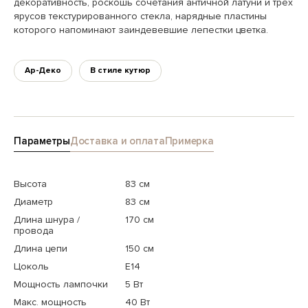
декоративность, роскошь сочетания античной латуни и трёх
ярусов текстурированного стекла, нарядные пластины
которого напоминают заиндевевшие лепестки цветка.
Ар-Деко
В стиле кутюр
Параметры
Доставка и оплата
Примерка
Высота
83 см
Диаметр
83 см
Длина шнура /
170 см
провода
Длина цепи
150 см
Цоколь
E14
Мощность лампочки
5 Вт
Макс. мощность
40 Вт