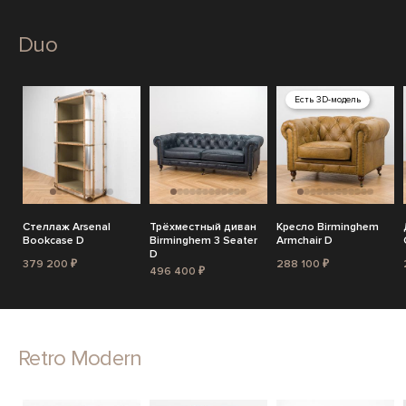
Duo
Есть 3D-модель
Стеллаж Arsenal
Трёхместный диван
Кресло Birminghem
Bookcase D
Birminghem 3 Seater
Armchair D
D
379 200 ₽
288 100 ₽
496 400 ₽
Retro Modern