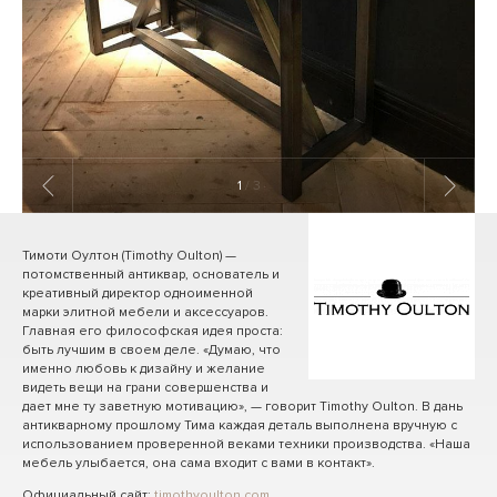
1
/ 3
Тимоти Оултон (Timothy Oulton) —
потомственный антиквар, основатель и
креативный директор одноименной
марки элитной мебели и аксессуаров.
Главная его философская идея проста:
быть лучшим в своем деле. «Думаю, что
именно любовь к дизайну и желание
видеть вещи на грани совершенства и
дает мне ту заветную мотивацию», — говорит Timothy Oulton. В дань
антикварному прошлому Тима каждая деталь выполнена вручную с
использованием проверенной веками техники производства. «Наша
мебель улыбается, она сама входит с вами в контакт».
Официальный сайт:
timothyoulton.com