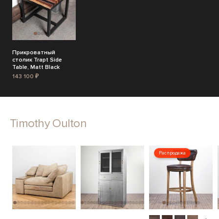
Прикроватный
столик Trapt Side
Table, Matt Black
143 100 ₽
Timothy Oulton
Распродажа