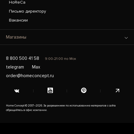
HoReCa
Письмо директору
Вакансии
Магазины
8 800 500 41 58
9:00-21:00 по Мск
telegram
Max
order@homeconcept.ru
Home Concept © 2007–2026. За разрешением по использованию материалов с сайта
обращайтесь в офис компании.