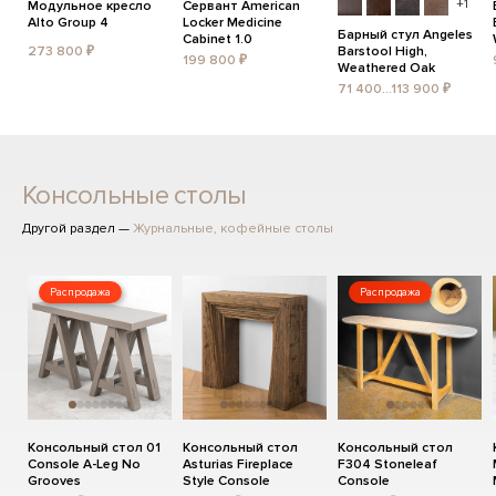
+1
Модульное кресло
Сервант American
Alto Group 4
Locker Medicine
Барный стул Angeles
Cabinet 1.0
273 800 ₽
Barstool High,
199 800 ₽
Weathered Oak
71 400...113 900 ₽
Консольные столы
Другой раздел —
Журнальные, кофейные столы
Распродажа
Распродажа
Консольный стол 01
Консольный стол
Консольный стол
Console A-Leg No
Asturias Fireplace
F304 Stoneleaf
Grooves
Style Console
Console