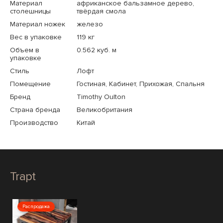
Материал
африканское бальзамное дерево,
столешницы
твёрдая смола
Материал ножек
железо
Вес в упаковке
119 кг
Объем в
0.562 куб. м
упаковке
Стиль
Лофт
Помещение
Гостиная, Кабинет, Прихожая, Спальня
Бренд
Timothy Oulton
Страна бренда
Великобритания
Производство
Китай
Trapt
Распродажа