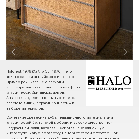
1
/ 8
Halo est. 1976 (Хэйло Эст. 1976) — это
квинтэссенция английского интерьера.
Причем речь идет не о роскоши
аристократических замков, а о комфорте
классических британских домов.
Английская сдержанность выражается в
простоте линий, а традиционность – в
выборе материалов.
Сочетание древесины дуба, традиционного материала для
классической британской мебели, и высококачественной
натуральной кожи, которая, несмотря на сложнейшую
многоступенчатую обработку, не теряет своей естественной
структуры. Кожа проходит дубление только с использованием