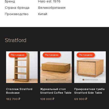
Бренд
Halo est. 1976
Страна бренда
Великобритания
Производство
Китай
Stratford
Распродажа
Распродажа
Распродажа
Стеллаж Stratford
Журнальный стол
Прикроватная тумба
Bookcase
Stratford Coffee Table
Stratford Side Table
182 700 ₽
108 000 ₽
69 900 ₽