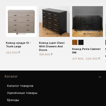
Комод-сундук 13 -
Комод Lupin Chest
Trunk Large
With Drawers And
Комод Petra Cabinet
Doors
322 600 ₽
RM
158 600 ₽
217 800...229 400 ₽
Каталог
Каталог товаров
Уценённые товары
Бренды