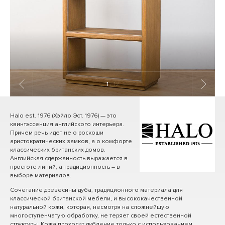
1
/ 12
Halo est. 1976 (Хэйло Эст. 1976) — это
квинтэссенция английского интерьера.
Причем речь идет не о роскоши
аристократических замков, а о комфорте
классических британских домов.
Английская сдержанность выражается в
простоте линий, а традиционность – в
выборе материалов.
Сочетание древесины дуба, традиционного материала для
классической британской мебели, и высококачественной
натуральной кожи, которая, несмотря на сложнейшую
многоступенчатую обработку, не теряет своей естественной
структуры. Кожа проходит дубление только с использованием