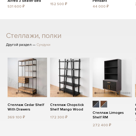
Alfred 3 Seater Bed
Pendant
152 500 ₽
531 600 ₽
44 000 ₽
Стеллажи, полки
Другой раздел —
Сундуки
Стеллаж Cedar Shelf
Стеллаж Chopstick
With Drawers
Shelf Mango Wood
Стеллаж Limoges
369 100 ₽
172 300 ₽
Shelf RM
272 400 ₽