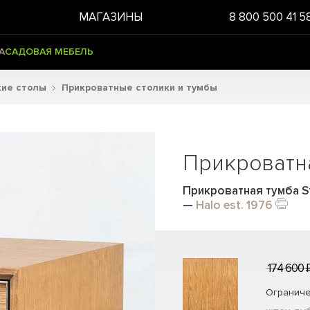
МАГАЗИНЫ
8 800 500 41 5
А
САДОВАЯ МЕБЕЛЬ
кие столы
Прикроватные столики и тумбы
Прикроватн
Прикроватная тумба St
—
Halo est. 1976
174 600 
Ограниче