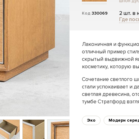
шпон ду
2 шт. в
Код
330069
Где пос
Лаконичная и функцио
отличный пример стил
скрытый выдвижной ящ
косметику, которую вы
Сочетание светлого ш
стали успокаивает и 
светлая древесина, о
тумбе Стратфорд взгля
Эко
Модерн сере