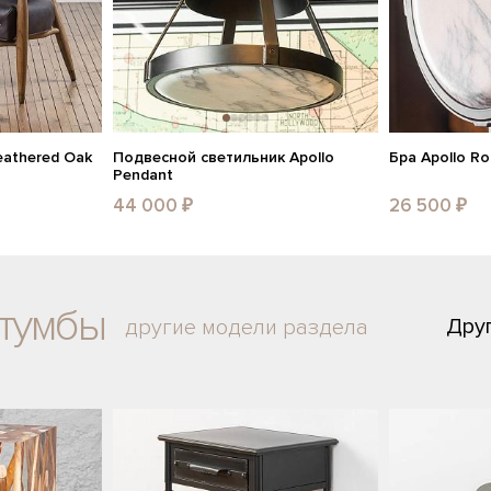
eathered Oak
Подвесной светильник Apollo
Бра Apollo R
Pendant
44 000 ₽
26 500 ₽
 тумбы
Дру
другие модели раздела