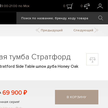
8
9:00-21:00 по Мск
0
0
Предыдущий
Следующий
ая тумба Стратфорд
ratford Side Table шпон дуба Honey Oak
69 900 ₽
₽
В КОРЗИНУ
нная серия!