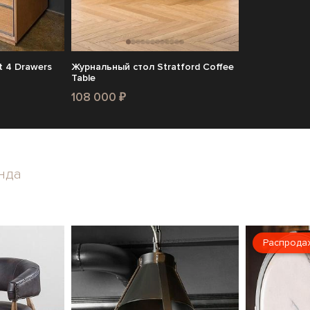
t 4 Drawers
Журнальный стол Stratford Coffee
Table
108 000 ₽
нда
Распрода