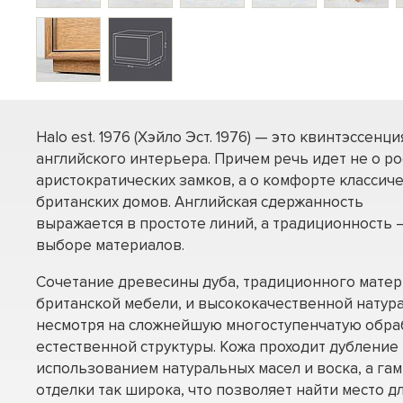
Halo est. 1976 (Хэйло Эст. 1976) — это квинтэссенци
английского интерьера. Причем речь идет не о р
аристократических замков, а о комфорте классич
британских домов. Английская сдержанность
выражается в простоте линий, а традиционность –
выборе материалов.
Сочетание древесины дуба, традиционного матер
британской мебели, и высококачественной натура
несмотря на сложнейшую многоступенчатую обраб
естественной структуры. Кожа проходит дубление 
использованием натуральных масел и воска, а га
отделки так широка, что позволяет найти место дл