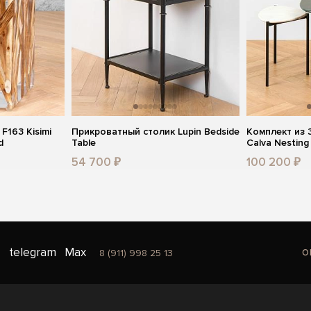
F163 Kisimi
Прикроватный столик Lupin Bedside
Комплект из 3
d
Table
Calva Nesting
54 700 ₽
100 200 ₽
o
telegram
Max
8 (911) 998 25 13