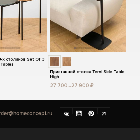
-х столиков Set Of 3
 Tables
Приставной столик Terni Side Table
High
27 700...27 900 ₽
rder@homeconcept.ru