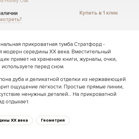
ба Honey Oak
Купить в 1 клик
 наличии
мотреть?
нальная прикроватная тумба Стратфорд -
я модерн середины ХХ века. Вместительный
ик примет на хранение книги, журналы, очки,
 используете перед сном.
пона дуба и деликатной отделки из нержавеющей
дарит ощущение лёгкости. Простые прямые линии,
тсутствие ненужных деталей… На прикроватной
д отдыхает.
дины XX века
Геометрия