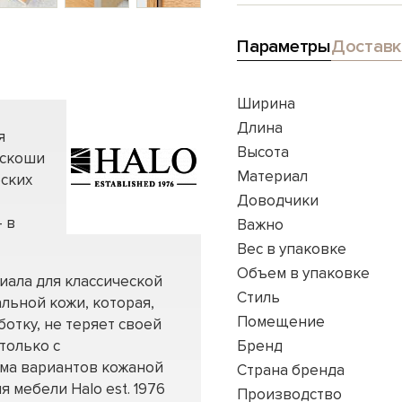
Параметры
Доставк
Ширина
Длина
я
Высота
оскоши
Материал
еских
Доводчики
 в
Важно
Вес в упаковке
Объем в упаковке
иала для классической
Стиль
льной кожи, которая,
Помещение
отку, не теряет своей
только с
Бренд
мма вариантов кожаной
Страна бренда
я мебели Halo est. 1976
Производство