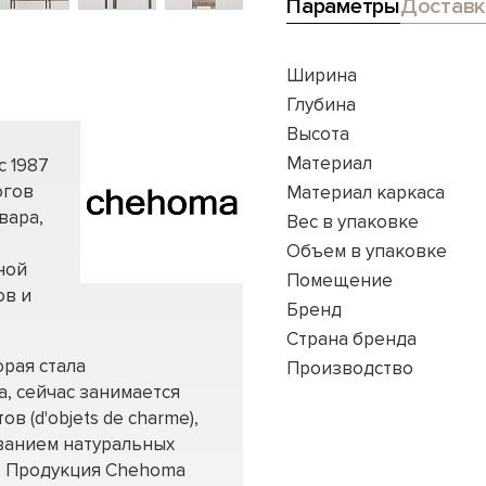
Параметры
Доставк
Ширина
Глубина
Высота
Материал
с 1987
огов
Материал каркаса
вара,
Вес в упаковке
Объем в упаковке
ной
Помещение
ов и
Бренд
Страна бренда
орая стала
Производство
, сейчас занимается
 (d'objets de charme),
ованием натуральных
а. Продукция Chehoma