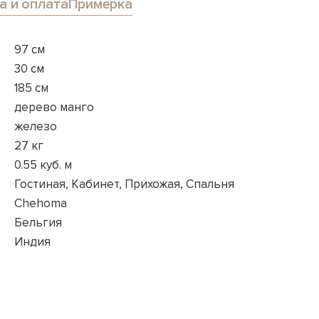
а и оплата
Примерка
97 см
30 см
185 см
дерево манго
железо
27 кг
0.55 куб. м
Гостиная, Кабинет, Прихожая, Спальня
Chehoma
Бельгия
Индия