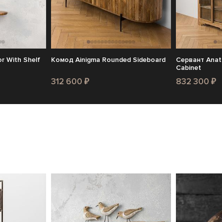
r With Shelf
Комод Ainigma Rounded Sideboard
Сервант Anato
Cabinet
312 600 ₽
832 300 ₽