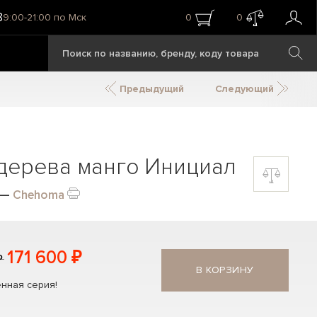
8
9:00-21:00 по Мск
0
0
Предыдущий
Следующий
дерева манго Инициал
—
Chehoma
171 600 ₽
₽
В КОРЗИНУ
нная серия!