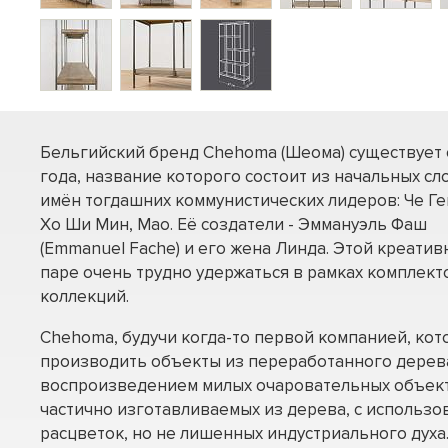
Бельгийский бренд Chehoma (Шеома) существует 
года, название которого состоит из начальных сл
имён тогдашних коммунистических лидеров: Че Ге
Хо Ши Мин, Мао. Её создатели - Эммануэль Фаш
(Emmanuel Fache) и его жена Линда. Этой креатив
паре очень трудно удержаться в рамках комплект
коллекций.
Chehoma, будучи когда-то первой компанией, кот
производить объекты из переработанного дерева
воспроизведением милых очаровательных объектов
частично изготавливаемых из дерева, с использ
расцветок, но не лишенных индустриального дух