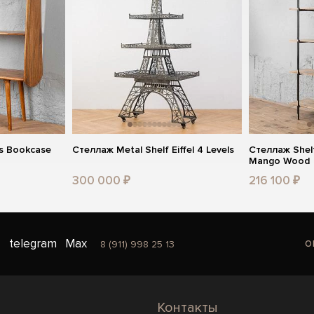
s Bookcase
Стеллаж Metal Shelf Eiffel 4 Levels
Стеллаж Shelf
Mango Wood
300 000 ₽
216 100 ₽
o
telegram
Max
8 (911) 998 25 13
Контакты