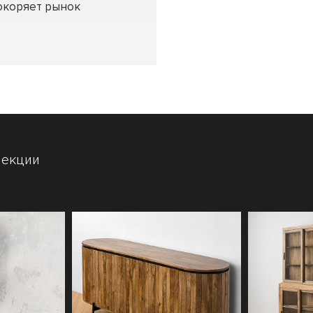
окоряет рынок
лекции