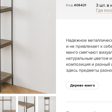
3 шт. в
Код
406421
Где пос
Надёжное металличес
и не привлекает к себ
манго смягчают визуа
натуральным цветом и
композиция и разный 
здесь предметы разно
Дерево манго