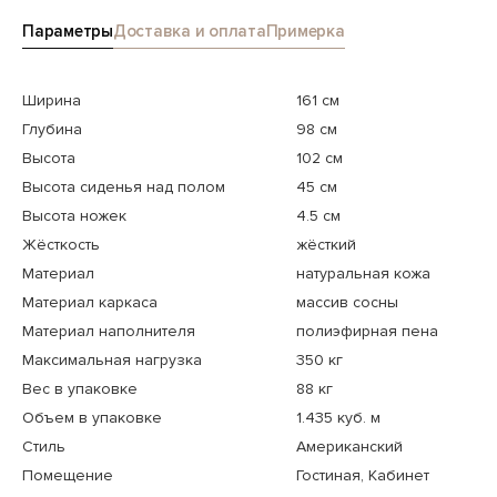
Параметры
Доставка и оплата
Примерка
Ширина
161 см
Глубина
98 см
Высота
102 см
Высота сиденья над полом
45 см
Высота ножек
4.5 см
Жёсткость
жёсткий
Материал
натуральная кожа
Материал каркаса
массив сосны
Материал наполнителя
полиэфирная пена
Максимальная нагрузка
350 кг
Вес в упаковке
88 кг
Объем в упаковке
1.435 куб. м
Стиль
Американский
Помещение
Гостиная, Кабинет