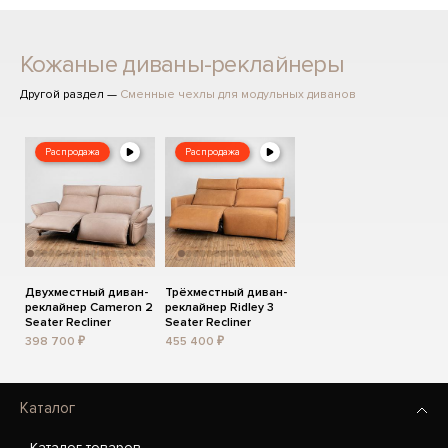
Кожаные диваны-реклайнеры
Другой раздел —
Сменные чехлы для модульных диванов
Распродажа
Распродажа
Двухместный диван-
Трёхместный диван-
реклайнер Cameron 2
реклайнер Ridley 3
Seater Recliner
Seater Recliner
398 700 ₽
455 400 ₽
Каталог
Каталог товаров