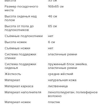
Высота
93 см
Размер посадочного
168x65 см
места
Высота сиденья над
46 см
полом
Высота от пола до
65 см
подлокотников
Съёмные подлокотники
нет
Высота ножек
6 см
Съёмные ножки
нет
Система поддержки
эластичные ремни
спинки
Система поддержки
пружинный блок змейка,
сиденья
эластичные ремни
Жёсткость
средне-жёсткий
Материал
натуральная кожа
Материал каркаса
лиственница
Материал наполнителя
пенополиуретан, полиэфирное
волокно
Материал ножек
пластик