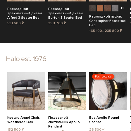
+1
Раскладной
Раскладной
трёхместный диван
трёхместный диван
Раскладной пуфик
Alfred 3 Seater Bed
Burton 3 Seater Bed
Christopher Footstool
531 600 ₽
398 700 ₽
Bed
165 100...235 800 ₽
Halo est. 1976
Распродажа
Кресло Angel Chair,
Подвесной
Бра Apollo Round
Weathered Oak
светильник Apollo
Sconce
Pendant
152 500 ₽
26 500 ₽