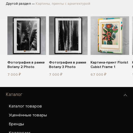
Другой раздел —
Картины, принты с архитектурой
Фотография в рамке
Фотография в рамке
Картина-принт Florist
Botany 2 Photo
Botany 3 Photo
Cubist Frame 1
7 000 ₽
7 000 ₽
67 000 ₽
Каталог
Каталог товаров
Уценённые товары
Бренды
Коллекции