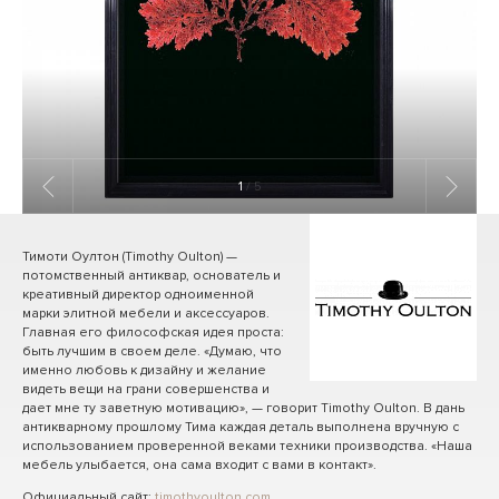
1
/ 5
Тимоти Оултон (Timothy Oulton) —
потомственный антиквар, основатель и
креативный директор одноименной
марки элитной мебели и аксессуаров.
Главная его философская идея проста:
быть лучшим в своем деле. «Думаю, что
именно любовь к дизайну и желание
видеть вещи на грани совершенства и
дает мне ту заветную мотивацию», — говорит Timothy Oulton. В дань
антикварному прошлому Тима каждая деталь выполнена вручную с
использованием проверенной веками техники производства. «Наша
мебель улыбается, она сама входит с вами в контакт».
Официальный сайт:
timothyoulton.com