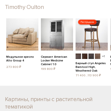
Timothy Oulton
Распродажа
+1
Модульное кресло
Сервант American
Alto Group 4
Locker Medicine
Барный стул Angeles
Cabinet 1.0
273 800 ₽
Barstool High,
199 800 ₽
Weathered Oak
71 400...113 900 ₽
Картины, принты с растительной
тематикой