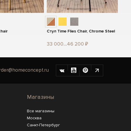
Chair
Стул Time Flies Chair, Chrome Steel
33 000...46 200 ₽
rder@homeconcept.ru
Магазины
Все магазины
Москва
Санкт-Петербург