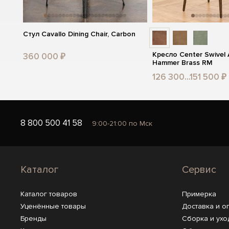
Стул Cavallo Dining Chair, Carbon
Кресло Center Swivel 
360 000 ₽
Hammer Brass RM
126 300...151 500 ₽
8 800 500 41 58
9:00-21:00 по Мск
Каталог
Сервис
Каталог товаров
Примерка
Уценённые товары
Доставка и о
Бренды
Сборка и ухо