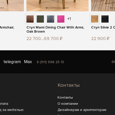
+1
Armchair,
Стул Mami Dining Chair With Arms,
Стул Silvie 2 
Oak Brown
22 700...69 700 ₽
22 900 ₽
o
telegram
Max
8 (911) 998 25 13
Контакты
Контакты
плата
О компании
д за мебелью
Дизайнерам и архитекторам