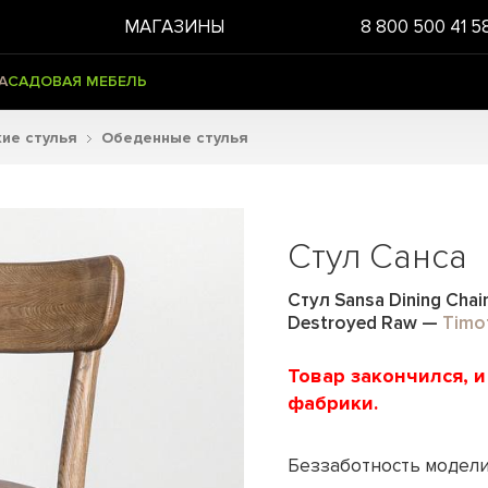
МАГАЗИНЫ
8 800 500 41 5
А
САДОВАЯ МЕБЕЛЬ
ие стулья
Обеденные стулья
Стул Санса
Стул Sansa Dining Chai
Destroyed Raw
—
Timo
Товар закончился, 
фабрики.
Беззаботность модели