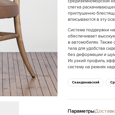
средиземноморских каф
слегка раскачивающег
приглушенно блестяща
вписываются в эту ос
Система поддержки на
обеспечивает высокую
в автомобилях. Также 
тела для удобства си
без деформации и шум
Их узкий профиль эфф
систему на ремнях на
Скандинавский
Ср
Параметры
Доставк