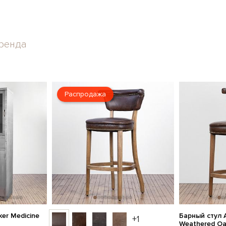
ренда
Распродажа
er Medicine
Барный стул A
+1
Weathered O