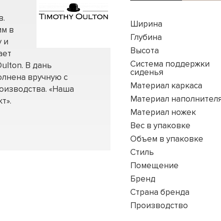
в.
Ширина
им в
Глубина
 и
Высота
ает
Система поддержки
ulton. В дань
сиденья
олнена вручную с
Материал каркаса
оизводства. «Наша
Материал наполнител
т».
Материал ножек
Вес в упаковке
Объем в упаковке
Стиль
Помещение
Бренд
Страна бренда
Производство