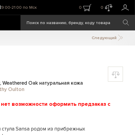
8
9:00-21:00 по Мск
0
0
Следующий
r, Weathered Oak натуральная кожа
thy Oulton
и нет возможности оформить предзаказ с
 стула Sansa родом из прибрежных