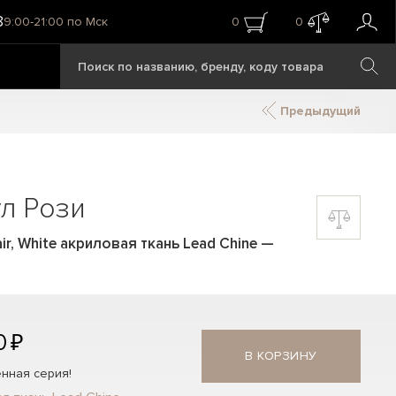
8
9:00-21:00 по Мск
0
0
Предыдущий
л Рози
r, White акриловая ткань Lead Chine
—
0 ₽
В КОРЗИНУ
нная серия!