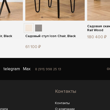
Садовая скам
Rail Wood
r, Black
Садовый стул Icon Chair, Black
180 400 ₽
61 100 ₽
o
telegram
Max
8 (911) 998 25 13
Контакты
Контакты
плата
О компании