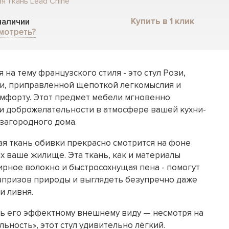
я ткань Lead Chine
Купить в 1 клик
 наличии
мотреть?
на тему французского стиля - это стул Рози,
и, приправленной щепоткой легкомыслия и
омфорту. Этот предмет мебели мгновенно
 и доброжелательности в атмосфере вашей кухни-
 загородного дома.
ая ткань обивки прекрасно смотрится на фоне
 ваше жилище. Эта ткань, как и материалы
ирное волокно и быстросохнущая пена - помогут
 капризов природы и выглядеть безупречно даже
и ливня.
ть его эффектному внешнему виду — несмотря на
ьность», этот стул удивительно лёгкий.