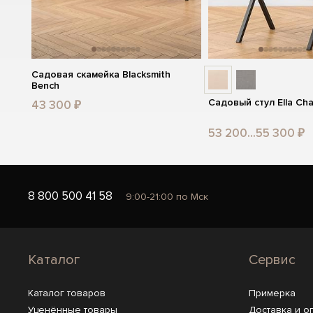
Садовая скамейка Blacksmith
Bench
Садовый стул Ella Chai
43 300 ₽
53 200...55 300 ₽
8 800 500 41 58
9:00-21:00 по Мск
Каталог
Сервис
Каталог товаров
Примерка
Уценённые товары
Доставка и о