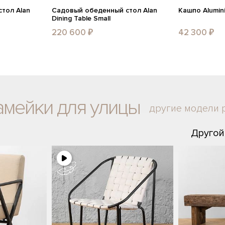
тол Alan
Садовый обеденный стол Alan
Кашпо Alumin
Dining Table Small
220 600 ₽
42 300 ₽
амейки для улицы
другие модели 
Другой