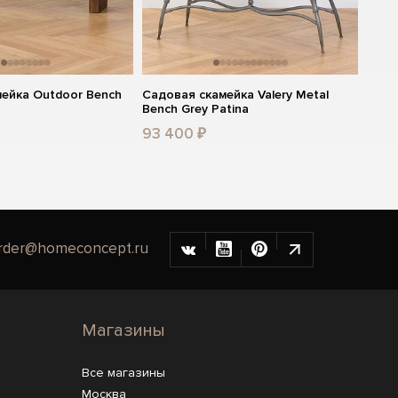
ейка Outdoor Bench
Садовая скамейка Valery Metal
Bench Grey Patina
93 400 ₽
rder@homeconcept.ru
Магазины
Все магазины
Москва