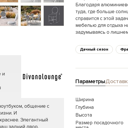
Благодаря алюминиево
туда, где больше солн
справится с этой зада
мебелью для отдыха на
задумываясь о лишнем
Дачный сезон
Фра
 и
Параметры
Доставк
ш
Ширина
ноутбуком, общение с
Глубина
изни. И
Высота
краснее. Элегантный
Размер посадочного
ваш задний двор,
места