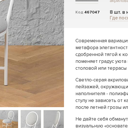
акрилова
8 шт. в
Код
467047
Где пос
Современная вариация 
метафора элегантност
сдобренной тягой к к
поменяет градус уюта
столовой или террасы
Светло-серая акрилов
пейзажей, окружающих
наполнителя - полиэф
стулу не зависеть от
после летней грозы ил
Не дайте себя обману
визуальную «основател